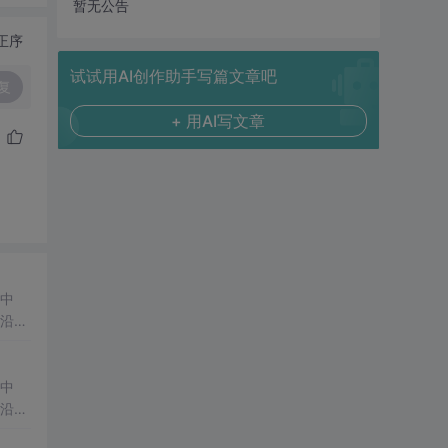
暂无公告
正序
试试用AI创作助手写篇文章吧
复
+ 用AI写文章
中
在这一路对我的鼓励和支持。 下面我会分..
中