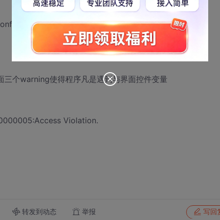
nflicts with use of other libs; use
面三个warning使得程序凡是遇到与界面控件变量
0000005:Access Violation.
转发到动态
举报
写回