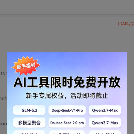
用AI写
ts with use of other libs; use
flicts with use of other libs; use
nflicts with use of other libs; use