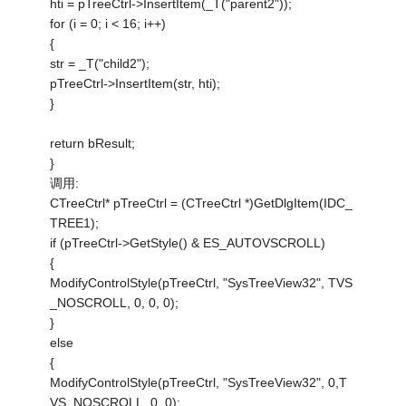
hti = pTreeCtrl->InsertItem(_T("parent2"));
for (i = 0; i < 16; i++)
{
str = _T("child2");
pTreeCtrl->InsertItem(str, hti);
}
return bResult;
}
调用:
CTreeCtrl* pTreeCtrl = (CTreeCtrl *)GetDlgItem(IDC_
TREE1);
if (pTreeCtrl->GetStyle() & ES_AUTOVSCROLL)
{
ModifyControlStyle(pTreeCtrl, "SysTreeView32", TVS
_NOSCROLL, 0, 0, 0);
}
else
{
ModifyControlStyle(pTreeCtrl, "SysTreeView32", 0,T
VS_NOSCROLL, 0, 0);