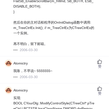
FlatSB_EnableScrollBar(m_hWnd, SB_BOTH, ESB_
DISABLE_BOTH);
}
然后在你的主对话框程序的OnInitDialog函数中调用:
m_TreeCtrlEx.Init(); // m_TreeCtrlEx为CTreeCtrlEx的
一个实例。
再不明白，留下邮箱。
2006-03-30
Atomictry
赞
我靠，不早说~ 5555555~
2006-03-30
Atomictry
赞
实现:
BOOL CYourDlg::ModifyControlStyle(CTreeCtrl* pTre
eCtrl,LPCTSTR lpszClassName,DWORD dwRemov