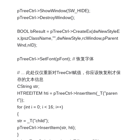
pTreeCtrl->ShowWindow(SW_HIDE);
pTreeCtrl->DestroyWindow();
BOOL bResult = pTreeCtrl->CreateEx(dwNewStyleE
x,lpszClassName,"",dwNewStyle,rcWindow,pParent
Wnd,nID);
pTreeCtrl->SetFont(pFont); // 恢复字体
// ... 此处仅仅重新对TreeCtrl赋值，你应该恢复刚才保
存的文本信息
CString str;
HTREEITEM hti = pTreeCtrl->InsertItem(_T("paren
t"));
for (int i = 0; i < 16; i++)
{
str = _T("child");
pTreeCtrl->InsertItem(str, hti);
}