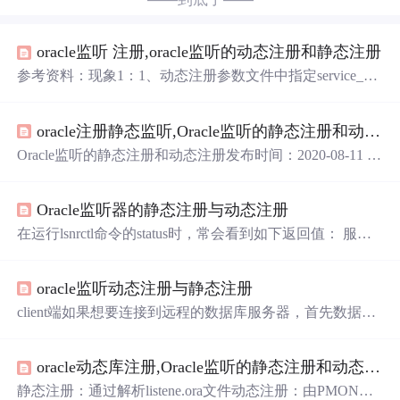
oracle监听 注册,oracle监听的动态注册和静态注册
参考资料：现象1：1、动态注册参数文件中指定service_na
mes(多个服务名vmdb,sn01,sn02)，8i以后数据库实例启动
后，会根据参数文件的service_names以及instance_name动态
oracle注册静态监听,Oracle监听的静态注册和动态注册
注册到监听器：1 SQL>show parameter service_names;23 NA
ME TYPE VALUE4 ---...
Oracle监听的静态注册和动态注册发布时间：2020-08-11 0
9:53:49来源：ITPUB博客阅读：99作者：张冲andy静态注
册：通过解析listene.ora文件动态注册：由PMON进程动态
Oracle监听器的静态注册与动态注册
注册至监听中在没有listener.ora配置文件的情况下，如果启
动监听，则监听为动态注册。用图形化netca创建的监听，
在运行lsnrctl命令的status时，常会看到如下返回值： 服务“t
默认也为动态注册1.静态注册listener.ora文件，监听的配置
est”包含1个例程。 例程"mydata"，状态 UNKOWN，包
文件，...
含此服务的一个处理程序。。。 服务"a"包含1个例程。
oracle监听动态注册与静态注册
例程"mydata"，状态 READY，包含此服务的一个处理程
序。。。 这里的，状态UNKOWN即表明为静态注册（手
client端如果想要连接到远程的数据库服务器，首先数据库
动填写参数）；
服务器必须启动监听器 oracle监听器的配置在$ORACLE_H
OME/network/admin/listener.ora,打开这个文件，我们看到配
oracle动态库注册,Oracle监听的静态注册和动态注册
置如下： SID_LIST_LISTENER = (SID_LIST = (SID_D
ESC = (SID_NAME = PLSExtProc)
静态注册：通过解析listene.ora文件动态注册：由PMON进