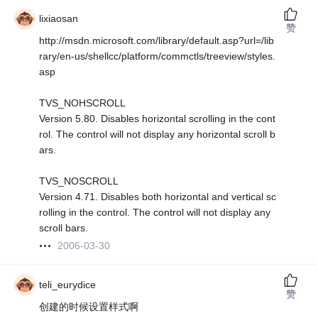
lixiaosan
赞
http://msdn.microsoft.com/library/default.asp?url=/lib
rary/en-us/shellcc/platform/commctls/treeview/styles.
asp
TVS_NOHSCROLL
Version 5.80. Disables horizontal scrolling in the cont
rol. The control will not display any horizontal scroll b
ars.
TVS_NOSCROLL
Version 4.71. Disables both horizontal and vertical sc
rolling in the control. The control will not display any
scroll bars.
2006-03-30
teli_eurydice
赞
创建的时候设置样式啊