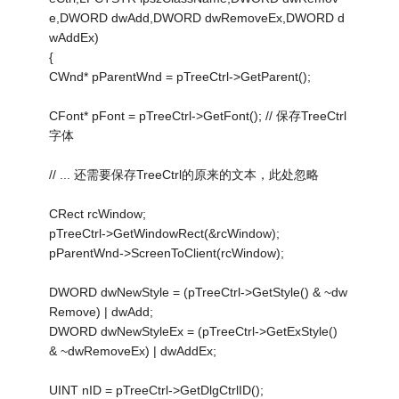
e,DWORD dwAdd,DWORD dwRemoveEx,DWORD d
wAddEx)
{
CWnd* pParentWnd = pTreeCtrl->GetParent();
CFont* pFont = pTreeCtrl->GetFont(); // 保存TreeCtrl
字体
// ... 还需要保存TreeCtrl的原来的文本，此处忽略
CRect rcWindow;
pTreeCtrl->GetWindowRect(&rcWindow);
pParentWnd->ScreenToClient(rcWindow);
DWORD dwNewStyle = (pTreeCtrl->GetStyle() & ~dw
Remove) | dwAdd;
DWORD dwNewStyleEx = (pTreeCtrl->GetExStyle()
& ~dwRemoveEx) | dwAddEx;
UINT nID = pTreeCtrl->GetDlgCtrlID();