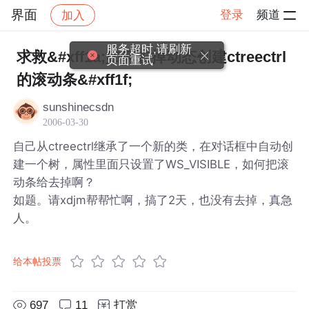
界面
登录
频道
加入
帖子详情
社区
界面
服务超时,请刷新
求救&#xff1a;如何去掉动态创建ctreectrl
页面重试
的滚动条&#xff1f;
sunshinecsdn
2006-03-30
自己从ctreectrl继承了一个新的类，在对话框中自动创
建一个树，属性里面只设置了WS_VISIBLE，如何把滚
动条给去掉啊？
如题。请xdjm帮帮忙啊，搞了2天，也没有去掉，真急
人。
给本帖投票
697
11
打赏