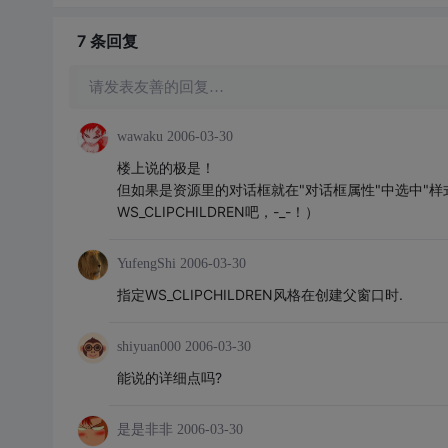
7 条
回复
请发表友善的回复…
wawaku
2006-03-30
楼上说的极是！
但如果是资源里的对话框就在"对话框属性"中选中"样式
WS_CLIPCHILDREN吧，-_-！）
YufengShi
2006-03-30
指定WS_CLIPCHILDREN风格在创建父窗口时.
shiyuan000
2006-03-30
能说的详细点吗?
是是非非
2006-03-30