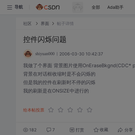
全部
Ada助手
导航
社区
界面
帖子详情
控件闪烁问题
2006-03-30 10:42:37
shiyuan000
我做了个界面 背景图片使用OnEraseBkgnd(CDC* 
背景在对话框收缩时是不会闪烁的
但是我的控件在刷新时不停的闪烁
我的刷新是在ONSIZE中进行的
给本帖投票
182
7
打赏
分享
收藏