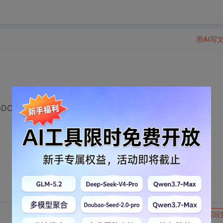
用AI写
pDC)贴图
转发到动态
举报
写回