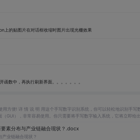
tton上的贴图片在对话框收缩时图片出现光栅效果
标放开函数中，再执行刷新界面。。。。。。。
，使用方便! 详 情 说 明 用这个手写数字识别系统，你可以轻松地识别手写
（GUI），非常容易使用。你只需要将手写数字输入系统，它将立即给
、工作还是日常生活，都能为你提供快速和准确的识别服务。它是一个非
素分布与产业链融合现状？.docx
与产业链融合现状？