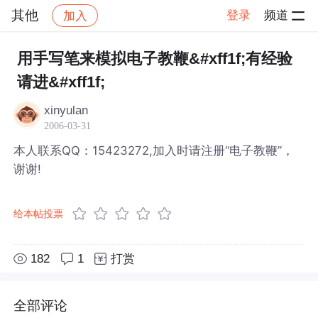
其他
登录
频道
加入
帖子详情
社区
其他
用手写笔来模拟电子教鞭&#xff1f;有经验
请进&#xff1f;
xinyulan
2006-03-31
本人联系QQ：15423272,加入时请注册“电子教鞭”，
谢谢!
给本帖投票
182
1
打赏
全部评论