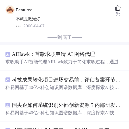
Featured
赞
不就是激光灯
2006-04-07
——到底了——
AIHawk：首款求职申请 AI 网络代理
求职助手AI智能代理AIHawk致力于简化求职过程，通过自
动化职位申请流程。借助人工智能，它能够帮助用户以定
制化的方式申请多个职位。
科技成果转化项目进场交易前，评估备案环节需要准备哪些材料？.docx
科易网基于40亿+科创知识图谱数据库，深度探索AI技术
在技术转移、成果转化、技术经纪、知识产权、产业创
新、科技招商等垂直领域的多样化应用场景，研究科技创
国央企如何系统识别外部创新资源？内部研发体系完善，但对外部高校、中小科技企业技术能力缺乏动态认知。.docx
新领域的AI+数智化解决方案，推动科技创新与产业创新
智能化发展。
科易网基于40亿+科创知识图谱数据库，深度探索AI技术
在技术转移、成果转化、技术经纪、知识产权、产业创
新、科技招商等垂直领域的多样化应用场景，研究科技创