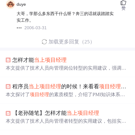
duye
赞
大哥，学那么多东西干什么呀？奔三的话就该踏踏实
实工作。
2006-03-31
加载更多回复（25）
怎样才能
当上
项目经理
本文提供了技术人员向管理岗位转型的实用建议，强调实
践与信念的重要性，并提出了树立个人形象、拓展社交圈
及处理人际关系的具体策略。
程序员
当上
项目经理
的时候！来看看
项目经理
的素
本文探讨了
项目经理
的素质模型，介绍了PMI知识体系模
型、麦克利兰的素质模型等多种模型。对这些模型从针对
性、完整性、实用性进行评价，提出“六种能力模型”，包
【老孙随笔】怎样才能
当上
项目经理
括知识、技能等六种能力，具有人、事结合，内、外兼修
等特点。
本文提供了技术人员向管理者转型的实用建议，包括实践
管理和树立正确信念的重要性，同时强调了获得领导支
持、融入
项目经理
圈子及妥善处理人际关系的价值。