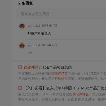
2 条
回复
请发表友善的回复…
spiritchs1
2006-04-03
那位大哥给说说
spiritchs1
2006-03-31
up
软硬件
结合
ToB产品项目总结
本文围绕工业物联网的
软硬件
结合
ToB产品，对比纯软件
考虑硬件相关；开发需进行
软硬件
联调；测试涵盖硬件、软
定合适流程规范并不断完善。
【入门必看】嵌入式学习利器！STM32产品开
嵌入式开发中，STM32单片机开发因
软硬件
结合
、知识复杂
交互芯片原理，实现全流程仿真。还配套体系化课程，提供