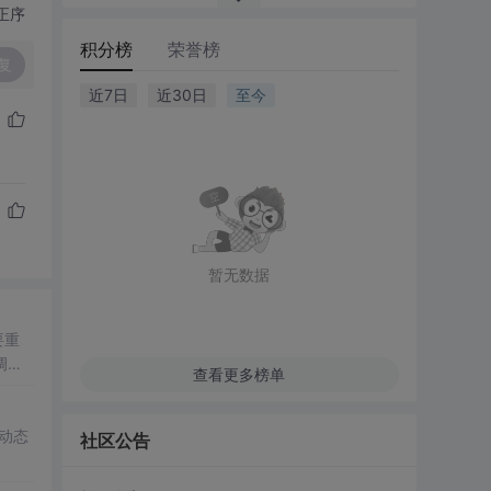
正序
积分榜
荣誉榜
复
近7日
近30日
至今
暂无数据
要重
调制
查看更多榜单
动态
社区公告