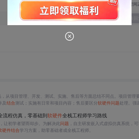
切换为时间
发表回
产品，从项目管理、开发、测试、实施、售后等方面总结不同点。项目管理
件及
结合
测试；实施有日常和项目内容；售后要区分
软硬件
问题
处理。强
发全流程仿真，零基础到
软硬件
全栈工程师学习路线
，让初学者望而却步。为解决此
问题
，自主研发嵌入式虚拟仿真系统，可
软硬件
结合
学习方案，助零基础者成全栈工程师。