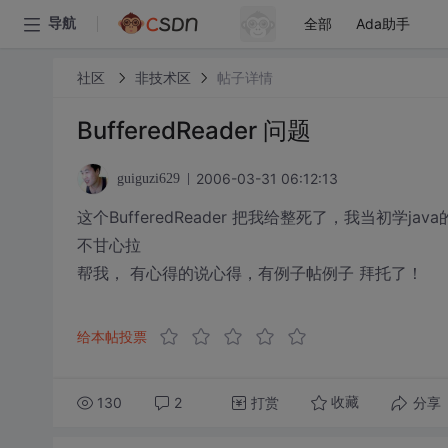
全部
Ada助手
导航
社区
非技术区
帖子详情
BufferedReader 问题
2006-03-31 06:12:13
guiguzi629
这个BufferedReader 把我给整死了，我当初学
不甘心拉
帮我， 有心得的说心得，有例子帖例子 拜托了！
给本帖投票
130
2
打赏
分享
收藏