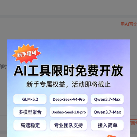
用AI写
java的时候栽在他手中，今天面试我有栽在它手中
转发到动态
举报
写回