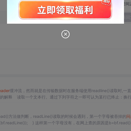
切换为时间
发表回
eader
缓冲流，然而就是在传输数据时在服务端使用readline()读取时,一
是api的解释 读取一个文本行。通过下列字符之一即可认为某行已终止：换
取一行知道碰到换行
ad()方法做判断，readLine()读取的时候会遇到，第一个字母被吞掉的
问
1，int b; while((b=bf.read())!=-1){ System.out.println(bf.readLine()); } 这样第一个字母没有，在网上查的原因是b=bf.read