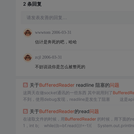
2 条
回复
请发表友善的回复…
wwwtom
2006-03-31
估计是奔死的吧，哈哈
zcjl
2006-03-31
不妨说说你是怎么被整死的
关于
BufferedReader
readline 阻塞的
问题
这两天在做socket通讯的一些东西 其中就用到了
BufferedR
不到，使用debug发现，readline是发生了阻塞 这
('\n')、回车 ('\r') 或回车后直接跟着换行。 也就是说读
关于
BufferedReader
的read
问题
在读取文件的时候，用
BufferedReader
的时候，用下面的re