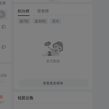
正序
积分榜
荣誉榜
复
近7日
近30日
至今
暂无数据
直读取
行
查看更多榜单
题
。
社区公告
())!=