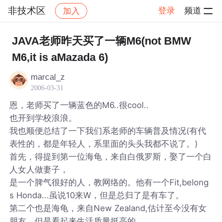
非技术区
登录
频道
加入
帖子详情
社区
非技术区
JAVA老师昨天买了一辆M6(not BMW
M6,it is aMazada 6)
marcal_z
2006-03-31
恩，老师买了一辆蓝色的M6..很cool..
也开到学校浪浪。
我也顺便总结了一下我们系老师的车辆普及情况(有代
表性的，都是年轻人，系里面的头头我都不说了。)
首先，得提到第一位海龟，来自白俄罗斯，娶了一个白
人女人做妻子，
是一个脾气很好的人，教网络的。他有一个Fit,belong
s Honda...虽说10来W，但是总归了是有车了。
第二个也是海龟，来自New Zealand,估计至今没有女
朋友，但是看起来生活质量挺高的。