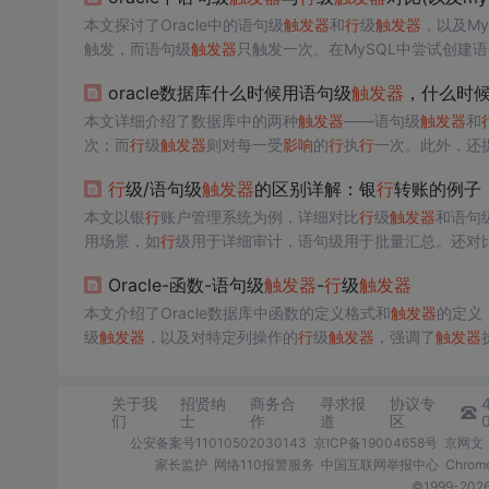
本文探讨了Oracle中的语句级
触发器
和
行
级
触发器
，以及My
触发，而语句级
触发器
只触发一次。在MySQL中尝试创建
oracle数据库什么时候用语句级
触发器
，什么时
本文详细介绍了数据库中的两种
触发器
——语句级
触发器
和
次；而
行
级
触发器
则对每一受
影响
的
行
执
行
一次。此外，还
行
级/语句级
触发器
的区别详解：银
行
转账的例子
本文以银
行
账户管理系统为例，详细对比
行
级
触发器
和语句
用场景，如
行
级用于详细审计，语句级用于批量汇总。还对
Oracle-函数-语句级
触发器
-
行
级
触发器
本文介绍了Oracle数据库中函数的定义格式和
触发器
的定义
级
触发器
，以及对特定列操作的
行
级
触发器
，强调了
触发器
关于我
招贤纳
商务合
寻求报
协议专
们
士
作
道
区
公安备案号11010502030143
京ICP备19004658号
京网文〔
家长监护
网络110报警服务
中国互联网举报中心
Chro
©1999-2