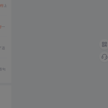
的
行
上
行
一
了适
语句