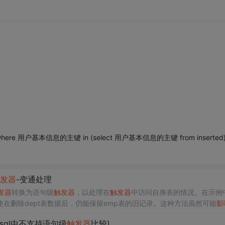
here 用户基本信息的主键 in (select 用户基本信息的主键 from inserted
发器
-变通处理
发器
转换为语句级
触发器
，以处理在
触发器
中访问自身表的情况。在示例
即使在删除dept表数据后，仍能保留emp表的旧记录。这种方法虽然可能
影
sql中不支持语句级
触发器
比较)