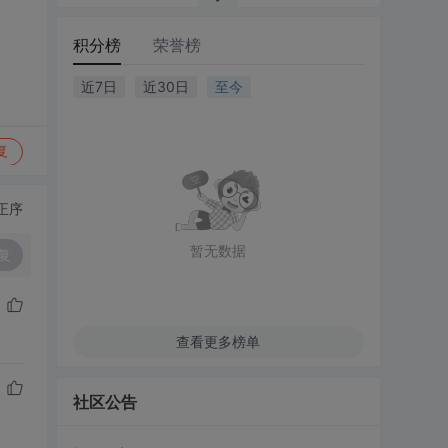
积分榜
荣誉榜
近7日
近30日
至今
复
正序
暂无数据
复
查看更多榜单
社区公告