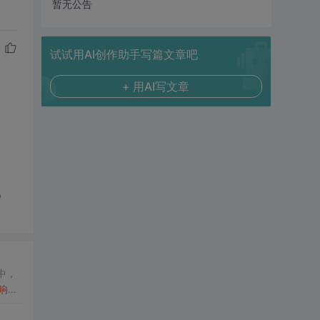
暂无公告
试试用AI创作助手写篇文章吧
+ 用AI写文章
)
中，
响
性