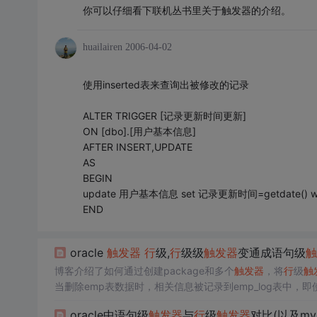
你可以仔细看下联机丛书里关于触发器的介绍。
huailairen
2006-04-02
使用inserted表来查询出被修改的记录
ALTER TRIGGER [记录更新时间更新]
ON [dbo].[用户基本信息]
AFTER INSERT,UPDATE
AS
BEGIN
update 用户基本信息 set 记录更新时间=getdate() w
END
oracle
触发器
行
级,
行
级级
触发器
变通成语句级
触
博客介绍了如何通过创建package和多个
触发器
，将
行
级
触
当删除emp表数据时，相关信息被记录到emp_log表中，
能并增加维护难度，但在某些场景下是必要的。
oracle中语句级
触发器
与
行
级
触发器
对比(以及my