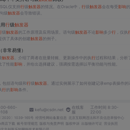
SQL仅支持
行
级
触发器
的情况。在Oracle中，
行
级
触发器
会在每受
影响
语句级
触发器
会导致错误。
候用
行
级
触发器
行
级
触发器
的工作原理及应用场景。语句级
触发器
不论
影响
多少
行
，仅执
提供了具体的创建
触发器
的例子。
（非常易懂）
级
触发器
。介绍了两者在批量转账、更新操作中的执
行
过程和结果，分析
比了性能
影响
，并给出选择建议，强调按需选择以平衡功能与性能。
，包括语句级和
行
级
触发器
。通过实例展示了如何创建记录emp表操作的
执
行
的
影响
条件。
400-660-
在线客
工作时间 8:30-
kefu@csdn.net
0108
服
22:00
2020〕1039-165号
经营性网站备案信息
北京互联网违法和不良信息举报中心
me商店下载
账号管理规范
版权与免责声明
版权申诉
出版物许可证
营业执照
026北京创新乐知网络技术有限公司