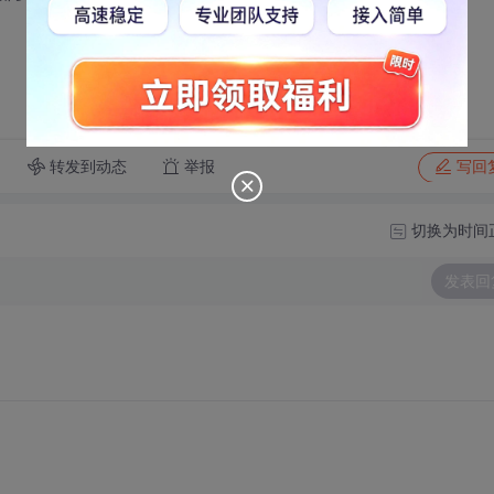
转发到动态
举报
写回
切换为时间
发表回