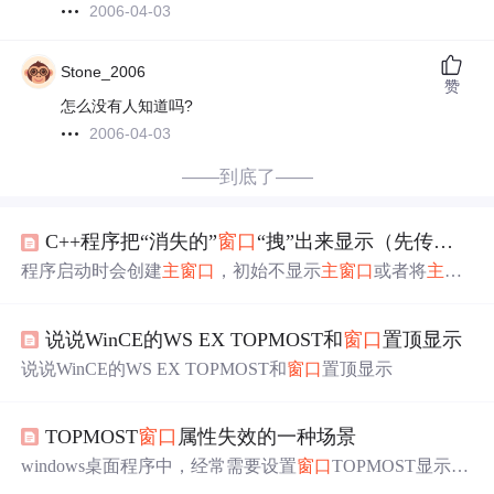
2006-04-03
Stone_2006
赞
怎么没有人知道吗?
2006-04-03
——到底了——
C++程序把“消失的”
窗口
“拽”出来显示（先传入HWND_TOPMOST将
程序启动时会创建
主
窗口
，初始不显示
主
窗口
或者将
主
窗
口
掩藏起来，待底层模块初始化完成后，再将
主
窗口
显示
出来。结果在两个同事的win10系统上都频繁出现启动程序
说说WinCE的WS EX TOPMOST和
窗口
置顶显示
后
窗口
不显示的问题。
说说WinCE的WS EX TOPMOST和
窗口
置顶显示
TOPMOST
窗口
属性失效的一种场景
windows桌面程序中，经常需要设置
窗口
TOPMOST显示，
这可以通过下面代码实现。 ::SetWindowPos(hwnd, HWND_