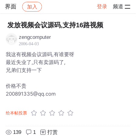
界面
登录
频道
加入
帖子详情
社区
界面
发放视频会议源码,支持16路视频
zengcomputer
2006-04-03
我这有视频会议源码,有谁要呀
最近失业了,只有卖源码了,
兄弟们支持一下
价格不贵
200891335@qq.com
给本帖投票
139
1
打赏