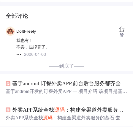
全部评论
DoItFreely
赞
我也有！
不卖，烂掉算了。
2006-04-03
——到底了——
基于android 订餐外卖APP,前台后台服务都齐全
基于android开发的订餐外卖APP 一 项目介绍 该项目是基
于android开发的订餐外卖app，前台和后台管理都有，内容
很多，非常值得学习，二次开发，设计指导性项目。 二 软
外卖APP系统全栈
源码
：构建全渠道外卖服务的基石
件技术说明 软件架构说明 项目技术： android端： ​ 编译器
:android studio 或者eclipse ​ 模拟器 :夜神模拟器 ​ 构建工具：
外卖APP系统全栈
源码
：构建全渠道外卖服务的基石 去发
gradle ​ jdk：jdk1.8以上 ​ 数据库：mysql数据 pc端： ​ ssm技
现同类优质开源项目:https://gitcode.com/ 项目介绍 在移动应
术 完成后台管理系统 三 项
用与互联网技术飞速发展的今天，外卖服务已成为现代生