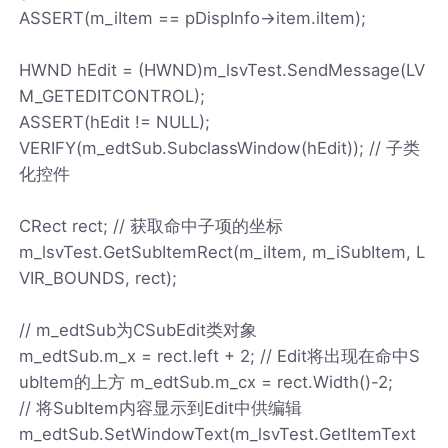
ASSERT(m_iItem == pDispInfo->item.iItem);
HWND hEdit = (HWND)m_lsvTest.SendMessage(LV
M_GETEDITCONTROL);
ASSERT(hEdit != NULL);
VERIFY(m_edtSub.SubclassWindow(hEdit)); // 子类
化控件
CRect rect; // 获取命中子项的坐标
m_lsvTest.GetSubItemRect(m_iItem, m_iSubItem, L
VIR_BOUNDS, rect);
// m_edtSub为CSubEdit类对象
m_edtSub.m_x = rect.left + 2; // Edit将出现在命中S
ubItem的上方 m_edtSub.m_cx = rect.Width()-2;
// 将SubItem内容显示到Edit中供编辑
m_edtSub.SetWindowText(m_lsvTest.GetItemText