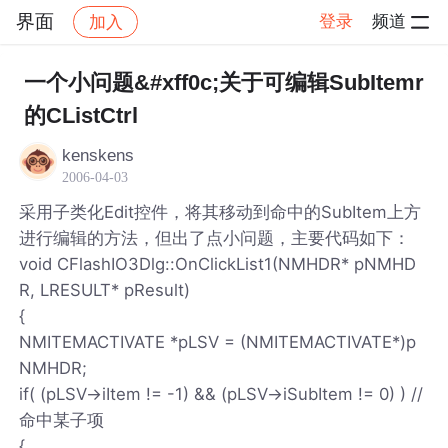
界面
登录
频道
加入
帖子详情
社区
界面
一个小问题&#xff0c;关于可编辑SubItemr
的CListCtrl
kenskens
2006-04-03
采用子类化Edit控件，将其移动到命中的SubItem上方
进行编辑的方法，但出了点小问题，主要代码如下：
void CFlashIO3Dlg::OnClickList1(NMHDR* pNMHD
R, LRESULT* pResult)
{
NMITEMACTIVATE *pLSV = (NMITEMACTIVATE*)p
NMHDR;
if( (pLSV->iItem != -1) && (pLSV->iSubItem != 0) ) //
命中某子项
{