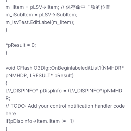
m_iItem = pLSV->iItem; // 保存命中子项的位置
m_iSubItem = pLSV->iSubItem;
m_lsvTest.EditLabel(m_iItem);
}
*pResult = 0;
}
void CFlashIO3Dlg::OnBeginlabeleditList1(NMHDR*
pNMHDR, LRESULT* pResult)
{
LV_DISPINFO* pDispInfo = (LV_DISPINFO*)pNMHD
R;
// TODO: Add your control notification handler code
here
if(pDispInfo->item.iItem != -1)
{