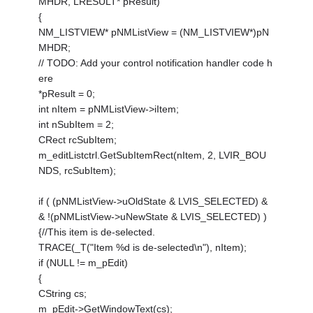
MHDR, LRESULT* pResult)
{
NM_LISTVIEW* pNMListView = (NM_LISTVIEW*)pN
MHDR;
// TODO: Add your control notification handler code h
ere
*pResult = 0;
int nItem = pNMListView->iItem;
int nSubItem = 2;
CRect rcSubItem;
m_editListctrl.GetSubItemRect(nItem, 2, LVIR_BOU
NDS, rcSubItem);
if ( (pNMListView->uOldState & LVIS_SELECTED) &
& !(pNMListView->uNewState & LVIS_SELECTED) )
{//This item is de-selected.
TRACE(_T("Item %d is de-selected\n"), nItem);
if (NULL != m_pEdit)
{
CString cs;
m_pEdit->GetWindowText(cs);