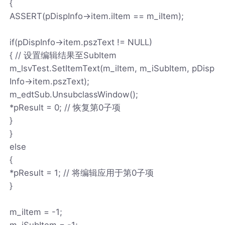
{
ASSERT(pDispInfo->item.iItem == m_iItem);
if(pDispInfo->item.pszText != NULL)
{ // 设置编辑结果至SubItem
m_lsvTest.SetItemText(m_iItem, m_iSubItem, pDisp
Info->item.pszText);
m_edtSub.UnsubclassWindow();
*pResult = 0; // 恢复第0子项
}
}
else
{
*pResult = 1; // 将编辑应用于第0子项
}
m_iItem = -1;
m_iSubItem = -1;