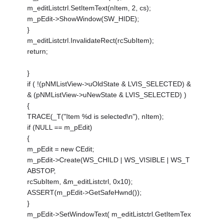
m_editListctrl.SetItemText(nItem, 2, cs);
m_pEdit->ShowWindow(SW_HIDE);
}
m_editListctrl.InvalidateRect(rcSubItem);
return;
}
if ( !(pNMListView->uOldState & LVIS_SELECTED) &
& (pNMListView->uNewState & LVIS_SELECTED) )
{
TRACE(_T("Item %d is selected\n"), nItem);
if (NULL == m_pEdit)
{
m_pEdit = new CEdit;
m_pEdit->Create(WS_CHILD | WS_VISIBLE | WS_T
ABSTOP,
rcSubItem, &m_editListctrl, 0x10);
ASSERT(m_pEdit->GetSafeHwnd());
}
m_pEdit->SetWindowText( m_editListctrl.GetItemTex