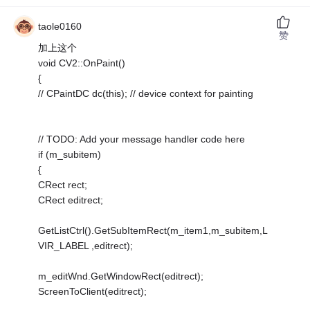
taole0160
赞
加上这个
void CV2::OnPaint()
{
// CPaintDC dc(this); // device context for painting
// TODO: Add your message handler code here
if (m_subitem)
{
CRect rect;
CRect editrect;
GetListCtrl().GetSubItemRect(m_item1,m_subitem,L
VIR_LABEL ,editrect);
m_editWnd.GetWindowRect(editrect);
ScreenToClient(editrect);