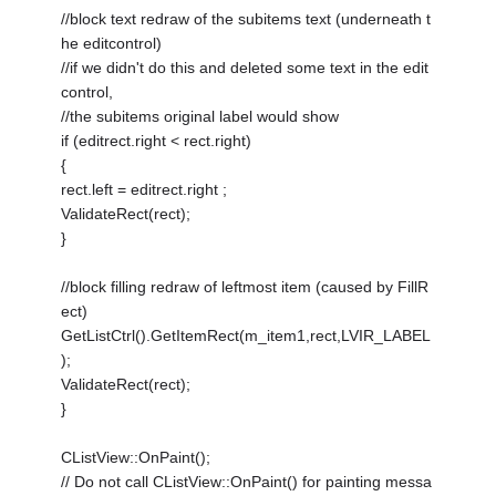
//block text redraw of the subitems text (underneath t
he editcontrol)
//if we didn't do this and deleted some text in the edit
control,
//the subitems original label would show
if (editrect.right < rect.right)
{
rect.left = editrect.right ;
ValidateRect(rect);
}
//block filling redraw of leftmost item (caused by FillR
ect)
GetListCtrl().GetItemRect(m_item1,rect,LVIR_LABEL
);
ValidateRect(rect);
}
CListView::OnPaint();
// Do not call CListView::OnPaint() for painting messa