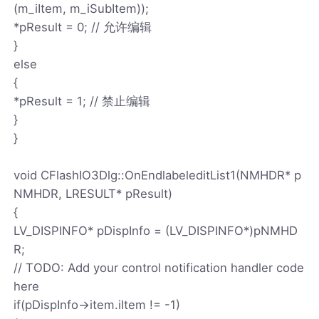
(m_iItem, m_iSubItem));
*pResult = 0; // 允许编辑
}
else
{
*pResult = 1; // 禁止编辑
}
}
void CFlashIO3Dlg::OnEndlabeleditList1(NMHDR* p
NMHDR, LRESULT* pResult)
{
LV_DISPINFO* pDispInfo = (LV_DISPINFO*)pNMHD
R;
// TODO: Add your control notification handler code
here
if(pDispInfo->item.iItem != -1)