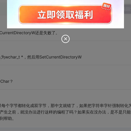
发表回
urrentDirectoryW还是失败了。
_t *，然后用SetCurrentDirectoryW
Char？
果每个字节都转化成双字节，那中文就错了，如果把字符串字针强制转化
DE产生之前，就没办法进行这样的编程了吗？如果实在没办法，是不是只能
得到帮助。