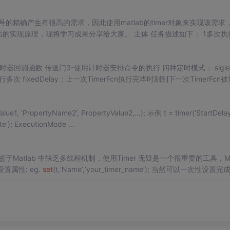
将学习成果分享给大家。 主体 任务描述如下： 1多次执行回
结束时的日期/时间产出。计时器回调函数会以2秒的间隔执行三次。回调...
merFcn被加入
me2’, PropertyValue2,…); 示例 t = timer(‘StartDelay’,1,‘T
imerFcn’,@t_TimerFcn,‘Period’,2,‘ExecutionMode’,‘fixedRate’); ExecutionMode ...
1olx3.html 鉴于Matlab 中缺乏多线程机制，使用Timer 无疑是一个很重要的工具，Ma
 设置属性: eg.
set
(t,‘Name’,‘your_timer_name’); 当然可以一次性设置完成
,@