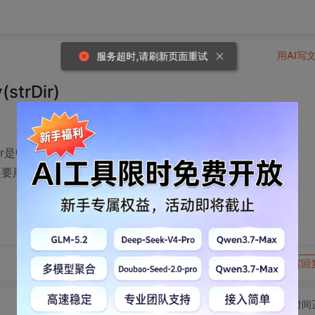
用AI写
服务超时,请刷新页面重试
strDir)
，如果strDir是中文路径则函数返回失败，表明路径不对，
要用UNICODE，跟这有关系吗？望大侠们指点一二。
转发到动态
举报
写回
切换为时间