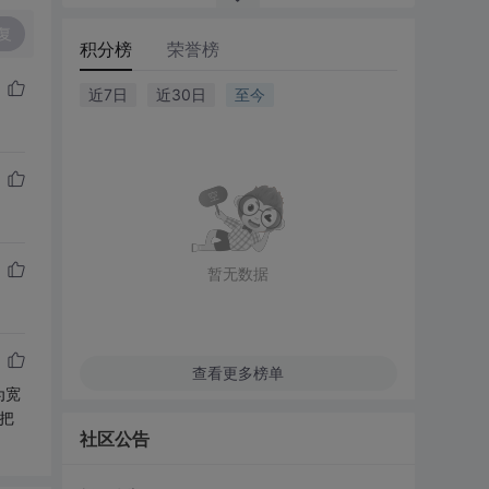
复
积分榜
荣誉榜
近7日
近30日
至今
暂无数据
查看更多榜单
为宽
把
社区公告