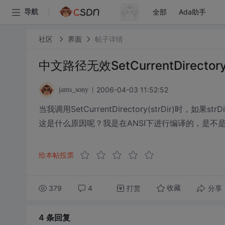
全部
Ada助手
导航
社区
界面
帖子详情
中文路径无效SetCurrentDirectory(
2006-04-03 11:52:52
jams_sony
当我调用SetCurrentDirectory(strDir)时
这是什么原因呢？我是在ANSI下进行编译的，是不是
给本帖投票
379
4
打赏
分享
收藏
4 条
回复