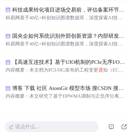
制化的方式申请多个职位。
科技成果转化项目进场交易前，评估备案环节需要准备哪些材料？.docx
科易网基于40亿+科创知识图谱数据库，深度探索AI技术
在技术转移、成果转化、技术经纪、知识产权、产业创
新、科技招商等垂直领域的多样化应用场景，研究科技创
国央企如何系统识别外部创新资源？内部研发体系完善，但对外部高校、中小科技企业技术能力缺乏动态认知。.docx
新领域的AI+数智化解决方案，推动科技创新与产业创新
智能化发展。
科易网基于40亿+科创知识图谱数据库，深度探索AI技术
在技术转移、成果转化、技术经纪、知识产权、产业创
新、科技招商等垂直领域的多样化应用场景，研究科技创
【高速互连技术】基于UIO机制的PCIe无序I/O扩展：多路径架构下内存请求的高性能传输与排序控制方案设计
新领域的AI+数智化解决方案，推动科技创新与产业创新
智能化发展。
内容概要：本文档为PCI-SIG发布的工程变更
通
知（EC
N），介绍了名为“无序输入/输出（Unordered I/O, UIO）”
的新功能，旨在解决传统PCI/PCIe架构中严格的顺序传输
博客 下载 社区 AtomGit 模型市场 搜CSDN 搜索 AI 搜索 会员中心 创作中心 基于DPWMA调制与正负序分离的ANPC三电平并网逆变器前馈控制策略研究（Simulink仿真实现）
规则对多路径拓扑和高性能IO系统的限制。UIO基于Flit模
式，定义了一套新的TLP（事务层包）类型和规则，允许
内容概要：本文研究了基于DPWMA调制与正负序分离的
请求方（Requester）自主管理数据顺序，支持多路径路
ANPC三电平并网逆变器前馈控制策略，旨在解决传统三
由、提升系统效率并兼容现有生产者-消费者模型。文档详
电平逆变器存在的谐波含量高、电网不平衡工况适应性差
细说明了UIO
及动态响应速度不足等问题。
通
过采用有源中点箝位（AN
PC）三电平逆变器拓扑，结合双极性倍频脉宽调制（DPW
说点什么…
MA）、正负序分离锁相技术和电网电压前馈控制，构建