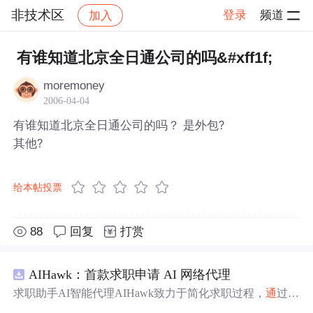
非技术区
登录
频道
加入
帖子详情
社区
非技术区
有谁知道北京全日通公司的吗&#xff1f;
moremoney
2006-04-04
有谁知道北京全日通公司的吗？ 是外包?
其他?
给本帖投票
88
回复
打赏
AIHawk：首款求职申请 AI 网络代理
求职助手AI智能代理AIHawk致力于简化求职过程，
通
过自
动化职位申请流程。借助人工智能，它能够帮助用户以定