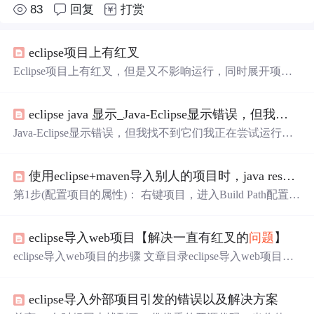
83
回复
打赏
eclipse项目上有红叉
Eclipse项目上有红叉，但是又不影响运行，同时展开项目
未指明任何内容出错，可以按如下步骤进行处理： 0.查看P
roblems视图，定位错误，发现
问题
处理； 1.检查BuildPath
eclipse java 显示_Java-Eclipse显示错误，但我找不到它们
中的各个依赖jar及library是否有warning的标志，若有，处
理之； 2.project->clean工程； 3.window->preference->java-
Java-Eclipse显示错误，但我找不到它们我正在尝试运行我
&...
的项目，但日食表示我有错误，但没有错误，只是项目名
称所在的红叉处。 我曾尝试删除R.java并生成一个
新
的R.ja
使用eclipse+maven导入别人的项目时，java resources有红叉错误
va，但这没有用提前致谢11个解决方案116 votes看一眼Win
dow → Show View → Problems要么Window → Show View
第1步(配置项目的属性)： 右键项目，进入Build Path配置：
→ Error LogFortega answered 20...
编辑JRE System Library： 选中自己的jdk版本（我的是1.
8，查看jdk版本可参考我之前的博客：查看class文件的jdk
eclipse导入web项目【解决一直有红叉的
问题
】
版本遇到的
问题
） 选中Java Compiler，使其版本与jdk版本
一致： 选中project Facets，指定Dynamic Web Module（我
eclipse导入web项目的步骤 文章目录eclipse导入web项目的
指定的...
步骤一、导入项目二、配置项目三、调试tomcat服务器 本
文截图中使用的是STS，和eclipse的布局以及功能一样！
eclipse导入外部项目引发的错误以及解决方案
一、导入项目 点击顶部的 File --> import 打开General –> Exi