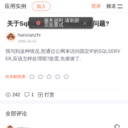
应用实例
登录
频道
加入
帖子详情
社区
应用实例
服务超时,请刷新
关于SqlServer通过外网连接的问题?
页面重试
hanxianzhi
2006-04-05
我与到这种情况,想通过公网来访问固定IP的SQLSERV
ER,应该怎样处理呢?急需,先谢谢了.
给本帖投票
242
1
打赏
全部评论