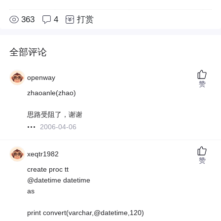
363
4
打赏
全部评论
openway
赞
zhaoanle(zhao)
思路受阻了，谢谢
2006-04-06
xeqtr1982
赞
create proc tt
@datetime datetime
as
print convert(varchar,@datetime,120)