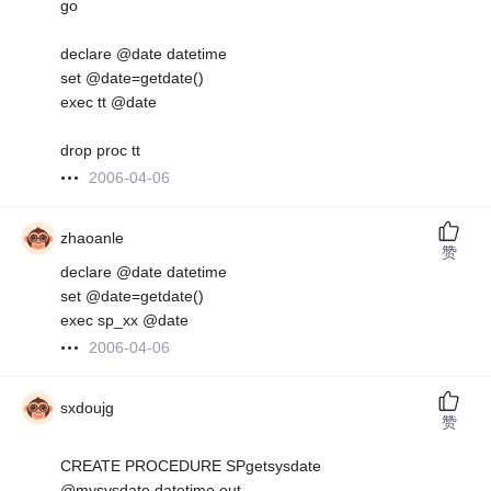
go
declare @date datetime
set @date=getdate()
exec tt @date
drop proc tt
2006-04-06
zhaoanle
赞
declare @date datetime
set @date=getdate()
exec sp_xx @date
2006-04-06
sxdoujg
赞
CREATE PROCEDURE SPgetsysdate
@mysysdate datetime out