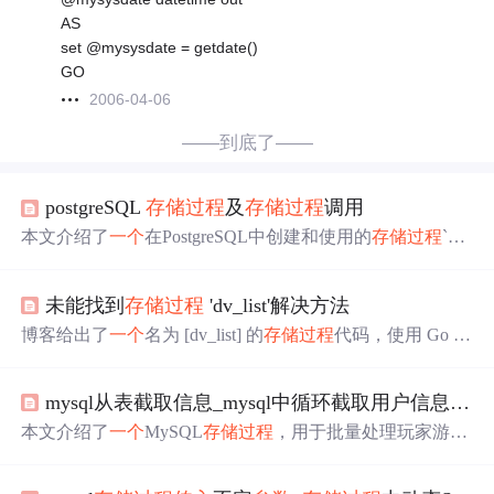
AS
set @mysysdate = getdate()
GO
2006-04-06
——到底了——
postgreSQL
存储过程
及
存储过程
调用
本文介绍了
一个
在PostgreSQL中创建和使用的
存储过程
`mt
_f_avl_oee_period`，该过程根据
传入
参数
`i_type`判断执行
不同逻辑。主要功能包括根据
当前
时间
获取过去2小时或3
未能找到
存储过程
'dv_list'解决方法
小时的起止
时间
，并调用其他
存储过程
计算效率指标。
存
储过程
采用PL/pgSQL语言编写，处理异常并确保权限设
博客给出了
一个
名为 [dv_list] 的
存储过程
代码，使用 Go 语
置。
言实现。该
存储过程
可根据
传入
的
参数
，如
当前
页数、每
页帖子数目、
时间
段查询条件、专题等，对 Dv_Topic 表进
mysql从表截取信息_mysql中循环截取用户信息并插入到目标表对应的字段中
行分页查询，并按最后发帖
时间
降序排列，输出帖子相关
信息。
本文介绍了
一个
MySQL
存储过程
，用于批量处理玩家游戏
数据的更新。通过解析
传入
的字符串
参数
，将其拆分成单
个用户的数据，并将这些数据插入到临时表中。随后，将