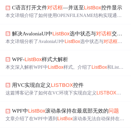
C语言打开文件
对话框
—并送至
ListBox
控件显示
本文详细介绍了如何使用OPENFILENAME结构实现通用
的文件打开
对话框
功能，包括
对话框
的初始化、参数设置
以及如何从
对话框
中获取所选文件名，并将其输出到
ListB
解决AvaloniaUI中
ListBox
选中状态与
对话框
交互失效的终极方案
ox
控件中。
本文详细分析了AvaloniaUI中
ListBox
选中状态与
对话框
交
互失效的原因，并提供了三种有效解决方案。包括使用Sel
ectionChanged事件即时提交选择、利用延迟绑定确保状态
WPF-
ListBox
样式大解析
稳定，以及自定义控件实现精准控制。文章还介绍了如何
通过单元测试验证逻辑稳定性，并结合MVVM模式给出最
本文深入解析WPF中
ListBox
样式。介绍了
ListBox
和ListVie
佳实践建议。
w的区别，指出
ListBox
继承自ItemsControl，ListView是在
L
istBox
基础上加入View对象。为自定义
ListBox
样式，需先
用VC实现自定义
LISTBOX
控件
解决自定义ScrollBar
问题
，详细分析了ScrollBar的布局结
构，包括其内部的Button、Track等组件，解析完成后可更
这篇博客记录了如何在VC环境下实现自定义
LISTBOX
控
简单地自定义
ListBox
样式。
件，使其能显示放大后的项目。首先，将
LISTBOX
属性设
置为'FIXED'，然后创建一个继承自C
ListBox
的类CCustom
WPF中
ListBox
滚动条保持在最底部无效的
问题
ListBox
，重载PreSubclassWindow、DrawItem和MeasureItem
函数。在PreSubclassWindow中设置子项目高度，DrawItem
文章介绍了在WPF中遇到
ListBox
滚动条无法自动保持在底
用于绘制选择的项目并改变颜色，MeasureItem则用于修改
部的常见
问题
，并详细讨论了两种常见的解决尝试，包括
项目属性。通过这种方式，即使
LISTBOX
设置了自绘属
设置TopIndex属性和使用ScrollIntoView方法，但这些方法