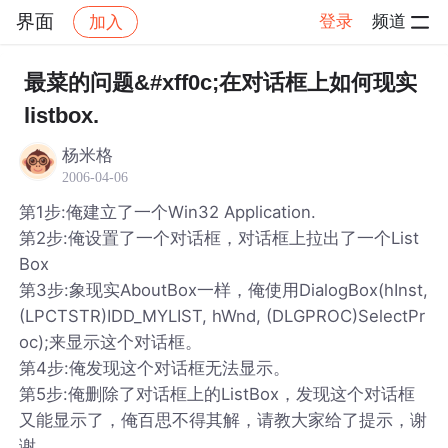
界面
登录
频道
加入
帖子详情
社区
界面
最菜的问题&#xff0c;在对话框上如何现实
listbox.
杨米格
2006-04-06
第1步:俺建立了一个Win32 Application.
第2步:俺设置了一个对话框，对话框上拉出了一个List
Box
第3步:象现实AboutBox一样，俺使用DialogBox(hInst,
(LPCTSTR)IDD_MYLIST, hWnd, (DLGPROC)SelectPr
oc);来显示这个对话框。
第4步:俺发现这个对话框无法显示。
第5步:俺删除了对话框上的ListBox，发现这个对话框
又能显示了，俺百思不得其解，请教大家给了提示，谢
谢。