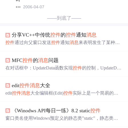
2006-04-07
——到底了——
分享VC++中传统
控件
的
控件
通知
消息
控件
通过向父窗口发送
控件
通知
消息
来表明发生了某种事
件．例如，当用户在按钮上单击
鼠标
时，按钮
控件
会向父
窗 口发送BN_CLICKED
消息
．传统
控件
的通知
消息
实际
MFC
控件
的
消息
问题
上是通过WM_COMMAND
消息
发给父窗口的（滚动条除
外），在该
消息
的wParam中含有通 知
消息
码（如BN_CLI
在对话框中：UpdateData函数实现
控件
的控制，UpdateData
CKED）和
控件
的ID，在lParam中则包含了
控件
的句柄．
（FALSE）时，数据由
控件
相关联的成员变量相
控件
传
利用ClassWizard可以很容易 地为
控件
通知
输；UpdateData（TRUE）或不带参数时则是相反的传输。
edit
控件
消息
大全
一，
控件
1，在窗口上拖动，然后修改属性，建立
相应
的事
件处理；（2）采用Create（）函数创建。2，DDX---数据
edit
控件
消息
大全编辑框(Edit)
控件
实际上是一个简易的文
与
控件
相连，在对
控件
添加变量时最好的命名方式是采用
本编辑器，用户可以在编辑框中输入可添加或插入文本。
m_
控件
ID名，这样比较清楚。
还有复制、粘贴、剪切、删除等编辑功能。 应用程序
《Winodws API每日一练》8.2 static
控件
用CreateWindowEx创建编辑框
控件
时，可根据
控件
的用途
在下表中选择部份常数来设定其风格属性(style)。 常数 说
窗口类名使用Windows预定义的静态类”static”，静态类子
明 ES_MULTILINE 多行文本，指定编辑
控件
可以多行文
窗口
控件
的样式为“WS_CHILD| WS_VISIBLE| WS_BORD