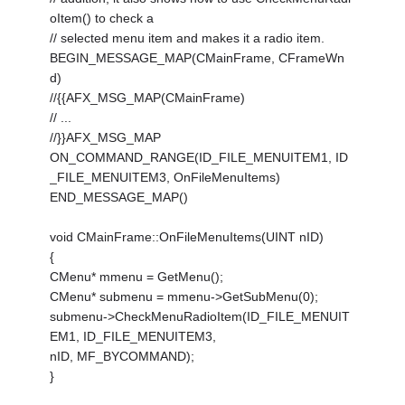
oItem() to check a
// selected menu item and makes it a radio item.
BEGIN_MESSAGE_MAP(CMainFrame, CFrameWn
d)
//{
{AFX_MSG_MAP(CMainFrame)
// ...
//}}AFX_MSG_MAP
ON_COMMAND_RANGE(ID_FILE_MENUITEM1, ID
_FILE_MENUITEM3, OnFileMenuItems)
END_MESSAGE_MAP()
void CMainFrame::OnFileMenuItems(UINT nID)
{
CMenu* mmenu = GetMenu();
CMenu* submenu = mmenu->GetSubMenu(0);
submenu->CheckMenuRadioItem(ID_FILE_MENUIT
EM1, ID_FILE_MENUITEM3,
nID, MF_BYCOMMAND);
}