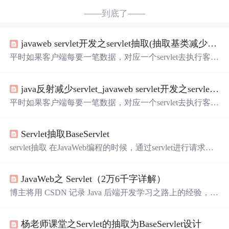
——到底了——
javaweb servlet开发之servlet抽取(抽取基类减少servlet类数量)
平时如果客户端每要一笔数据，对应一个servlet去执行客户
端请求，但这样做代码过于臃肿
会
有一堆servlet类，xml文
件也得配置超级多的内容。 此时我们可以采取抽取多个ser
java反射减少servlet_javaweb servlet开发之servlet抽取(抽取基类减少servlet类数量)
vlet为方法， 比如有多个和Product相关的servlet: productList,
productItem, productCategory等 我们可以将这些Servlet变成
平时如果客户端每要一笔数据，对应一个servlet去执行客户
方法集中到Prod
端请求，但这样做代码过于臃肿
会
有一堆servlet类，xml文
件也得配置超级多的内容。此时我们可以采取抽取多个ser
Servlet抽取BaseServlet
vlet为方法，比如有多个和Product相关的servlet: productList,
productItem, productCategory等我们可以将这些Servlet变成
servlet抽取 在JavaWeb编程的时候，通过servlet进行请求处
方法集中到ProductServlet类中...
理的时候，都
会
继承HttpServlet类重
写
doGet()或者doPost()
方法处理相应的请求，那么就
会
出现很多的相同部分，如
JavaWeb之 Servlet（2万6千字详解）
编码集的设置等，那么如何进行这些代码的抽取呢？ Java
给我们提供了一个很好的方法，那就是反射。你只需要将
博主将用 CSDN 记录 Java 后端开发学习之路上的经验，并
要调用的方法指定给BaseServlet，实际处理请求的类继承
将自己整理的编程经验和知识分享出来，希望能帮助到有
基础类，进行相应的请求处理。BaseServlet将
会
通过反射
需要的小伙伴。博主也希望和一直在坚持努力学习的小伙
的方式调用该方法。 BaseServlet的抽取 public abstra
杨老师课堂之Servlet的抽取为BaseServlet设计
伴们共勉！唯有努力钻研，多思考勤动手，方能在编程道