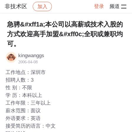
非技术区
登录
频道
加入
帖子详情
社区
非技术区
急骋&#xff1a;本公司以高薪或技术入股的
方式欢迎高手加盟&#xff0c;全职或兼职均
可。
kingwanggs
2006-04-08
工作地点：深圳市
招聘人数：3
性 别：不限
学 历：本科以上
工作年限：三年以上
薪水范围：面议
外语要求：英语
接受简历的语言：中文