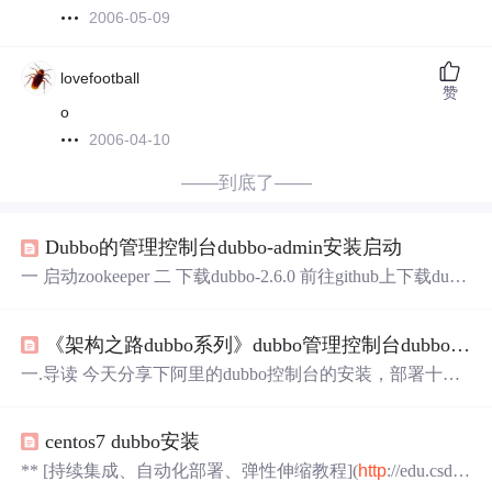
2006-05-09
lovefootball
赞
o
2006-04-10
——到底了——
Dubbo的管理控制台dubbo-admin安装启动
一 启动zookeeper 二 下载dubbo-2.6.0 前往github上下载dubb
o-admin：
http
s://github.com/apache/incubator-dubbo/tree/dubb
o-2.6.0注意：dubbo-2.6.1以后的版本不再有dubbo-admin 三
《架构之路dubbo系列》dubbo管理控制台dubbo-admin的安装
进入dubbo-admin/WEB-INF中打开dubbo.properties文件，修
改...
一.导读 今天分享下阿里的dubbo控制台的安装，部署十分
简单，属于入门级教程，如有需求的同学可以直接按照步
骤进行操作。 二.实验环境 1.Tomcat v9.0.6 2.dubbo-admin v
centos7 dubbo安装
2.0.0 3.CentOS7 IP：192.168.1.106 三.思路分析 分别下载To
mcat和dubbo-admin，首先安装Tomcat服务器，安装...
** [持续集成、自动化部署、弹性伸缩教程](
http
://edu.csdn.