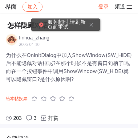
界面
登录
频道
加入
帖子详情
社区
界面
服务超时,请刷新
怎样隐藏对话框?
页面重试
linhua_zhang
2006-04-10
为什么在OnInitDialog中加入ShowWindow(SW_HIDE)
后不能隐藏对话框呢?在那个时候不是有窗口句柄了吗,
而在一个按钮事件中调用ShowWindow(SW_HIDE)就
可以隐藏窗口?是什么原因啊?
给本帖投票
203
3
打赏