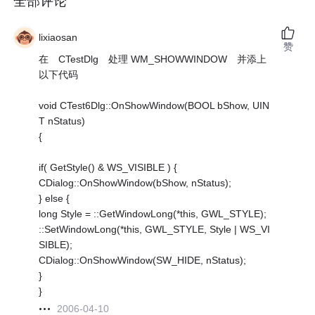
全部评论
lixiaosan
赞
在 CTestDlg 处理 WM_SHOWWINDOW 并添上
以下代码
void CTest6Dlg::OnShowWindow(BOOL bShow, UIN
T nStatus)
{
if( GetStyle() & WS_VISIBLE ) {
CDialog::OnShowWindow(bShow, nStatus);
} else {
long Style = ::GetWindowLong(*this, GWL_STYLE);
::SetWindowLong(*this, GWL_STYLE, Style | WS_VI
SIBLE);
CDialog::OnShowWindow(SW_HIDE, nStatus);
}
}
2006-04-10