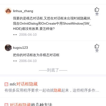
linhua_zhang
赞
我要的是模态对话框,又想在对话框未出现时就隐藏掉,
我在OnInitDialog和OnCreate中用ShowWindow(SW_
HIDE)都没有效果,要怎样做?
2006-04-10
kugou123
赞
把你的对话框改为非模态对话框
2006-04-10
——到底了——
mfc
对话框
隐藏
有很多应用程序要求一起动就
隐藏
起来，这些程序多作为
后台程序运行，希望不影响其他窗口，往往只在托盘区显
示一个图标。这些程序通常都是
对话框
程序，而
对话框
在
对话框
隐藏
的几种方法
初始化的过程上与SDI、MDI的初始化是不同的，
对话框
只