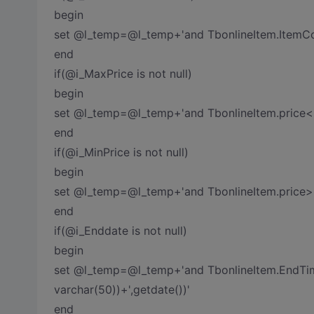
begin
set @l_temp=@l_temp+'and TbonlineItem.ItemCo
end
if(@i_MaxPrice is not null)
begin
set @l_temp=@l_temp+'and TbonlineItem.price<
end
if(@i_MinPrice is not null)
begin
set @l_temp=@l_temp+'and TbonlineItem.price>=
end
if(@i_Enddate is not null)
begin
set @l_temp=@l_temp+'and TbonlineItem.EndTi
varchar(50))+',getdate())'
end