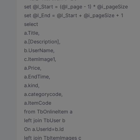
set @l_Start = (@l_page - 1) * @i_pageSize
set @l_End = @l_Start + @i_pageSize + 1
select
a.Title,
a.[Description],
b.UserName,
c.ItemImage1,
a.Price,
a.EndTime,
a.kind,
a.categorycode,
a.ItemCode
from TbOnlineItem a
left join TbUser b
On a.UserId=b.Id
left join TbItemImages c