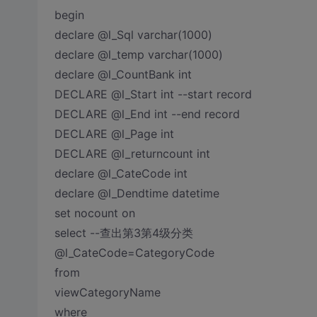
begin
declare @l_Sql varchar(1000)
declare @l_temp varchar(1000)
declare @l_CountBank int
DECLARE @l_Start int --start record
DECLARE @l_End int --end record
DECLARE @l_Page int
DECLARE @l_returncount int
declare @l_CateCode int
declare @l_Dendtime datetime
set nocount on
select --查出第3第4级分类
@l_CateCode=CategoryCode
from
viewCategoryName
where