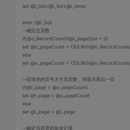
set @l_Sql=@l_Sql+@l_temp
exec (@l_Sql)
--确定总页数
if(@o_RecordCount%@i_pageSize = 0)
set @o_pageCount = CEILING(@o_RecordCount/
else
set @o_pageCount = CEILING(@o_RecordCount/
--若请求的页号大于总页数，则显示最后一页
if(@i_page > @o_pageCount)
set @l_page = @o_pageCount
else
set @l_page = @i_page
--确定当前页的始末记录