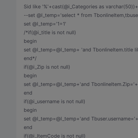
Sid like '%'+cast(@i_Categories as varchar(50))+
--set @l_temp='select * from TbonlineItem,tbuse
set @l_temp='1=1'
/*if(@i_title is not null)
begin
set @l_temp=@l_temp+ 'and TbonlineItem.title li
end*/
if(@i_Zip is not null)
begin
set @l_temp=@l_temp+'and TbonlineItem.Zip='+
end
if(@i_username is not null)
begin
set @l_temp=@l_temp+'and Tbuser.username='
end
if(@i_ItemCode is not null)