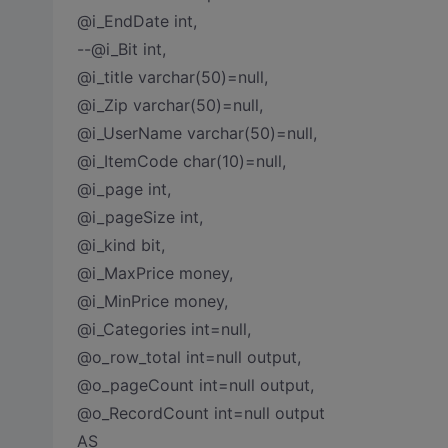
@i_EndDate int,
--@i_Bit int,
@i_title varchar(50)=null,
@i_Zip varchar(50)=null,
@i_UserName varchar(50)=null,
@i_ItemCode char(10)=null,
@i_page int,
@i_pageSize int,
@i_kind bit,
@i_MaxPrice money,
@i_MinPrice money,
@i_Categories int=null,
@o_row_total int=null output,
@o_pageCount int=null output,
@o_RecordCount int=null output
AS