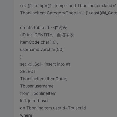
set @l_temp=@l_temp+'and TbonlineItem.kind='+
TbonlineItem.CategoryCode in'+'('+cast(@l_Cate
create table #t --临时表
(ID int IDENTITY,--自增字段
ItemCode char(10),
username varchar(50)
)
set @l_Sql='insert into #t
SELECT
TbonlineItem.ItemCode,
Tbuser.username
from TbonlineItem
left join tbuser
on TbonlineItem.userId=Tbuser.id
where '