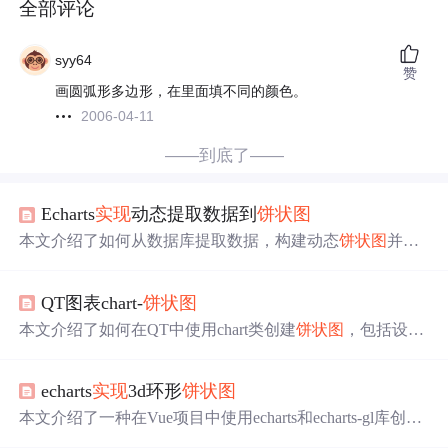
全部评论
syy64
赞
画圆弧形多边形，在里面填不同的颜色。
2006-04-11
——到底了——
Echarts
实现
动态提取数据到
饼状图
本文介绍了如何从数据库提取数据，构建动态
饼状图
并在
网页上展示。作者通过Python
实现
从SQLite数据库中统计
行业招聘信息，将数据转化为
饼状图
所需的字典格式，并
QT图表chart-
饼状图
详细阐述了在网页端利用for循环读取字典生成HTML的过
程，强调了自我钻研技术的重要性。
本文介绍了如何在QT中使用chart类创建
饼状图
，包括设置
饼图的各个扇形、比例、颜色和标签，并展示了具体代码
实现
。通过添加QChartView到widget，
实现
了
饼状图
的显
echarts
实现
3d环形
饼状图
示。同时，提供了详细的代码示例，帮助读者理解QT图表
的使用步骤。
本文介绍了一种在Vue项目中使用echarts和echarts-gl库创建
3D
饼状图
的方法，包括数据配置、图表初始化、事件监听