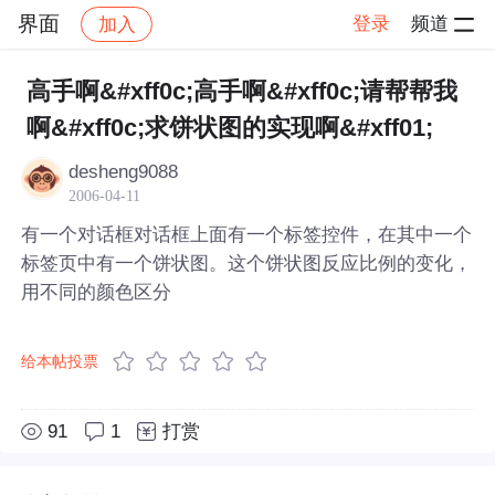
界面
登录
频道
加入
帖子详情
社区
界面
高手啊&#xff0c;高手啊&#xff0c;请帮帮我
啊&#xff0c;求饼状图的实现啊&#xff01;
desheng9088
2006-04-11
有一个对话框对话框上面有一个标签控件，在其中一个
标签页中有一个饼状图。这个饼状图反应比例的变化，
用不同的颜色区分
给本帖投票
91
1
打赏