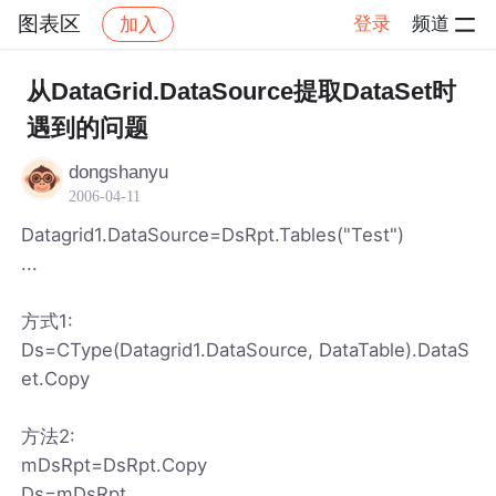
图表区
登录
频道
加入
帖子详情
社区
图表区
从DataGrid.DataSource提取DataSet时
遇到的问题
dongshanyu
2006-04-11
Datagrid1.DataSource=DsRpt.Tables("Test")
...
方式1:
Ds=CType(Datagrid1.DataSource, DataTable).DataS
et.Copy
方法2:
mDsRpt=DsRpt.Copy
Ds=mDsRpt