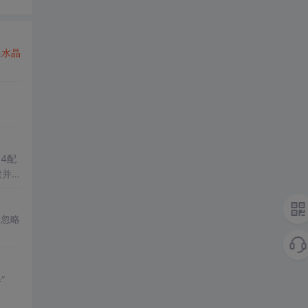
果
水晶
建并预
”