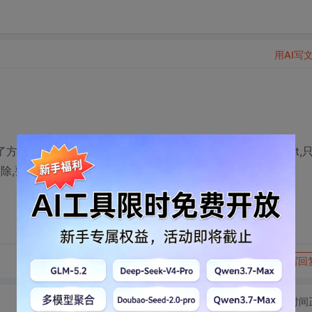
用AI写
方便調整格式,現在報表做好了,我要將數據源變更為DataSet,
除,要怎么處理呀?
转发到动态
举报
写回
切换为时间