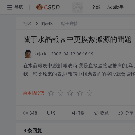
全部
Ada助手
导航
社区
图表区
帖子详情
關于水晶報表中更換數據源的問題
2006-04-12 06:16:19
cnjack
在水晶報表中,設計報表時,我是直接連接數據庫的,為了
我一移除原來的表,則報表中相應表的的字段就會被移
给本帖投票
348
9
打赏
分享
收藏
9 条
回复