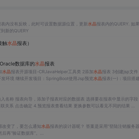
报表内没有反映，此时可设置数据源位置，更新
水晶
报表内的QUERY. 如
到新的QUERY
接触
水晶
报表）
racle数据库的
水晶
报表
添加
水晶
报表开源项目-CRJavaHelper工具类 2添加
水晶
报表 3创建jsp文件 4配
报表的servlet 5添加controller 三、测试 一、前言 1开发环境 继续开发项目：SpringBoot使用Jsp预览
水晶
报表(一)：项目搭
览报表 https://blog.csdn.net/cs373616511/article/details/109953182 2项目结构 二、预览
水晶
报表
可选页面，最后完成回到这个页面，点击链接 3.链接设置-关联关系 点击确定 4.预览报表查看结果 更换参数可以看见不同的结果 ...
源改变了，要怎么通知
水晶
报表的设计器呢？ 答案是采用“登陆注销服务器
“验证数据库”。...