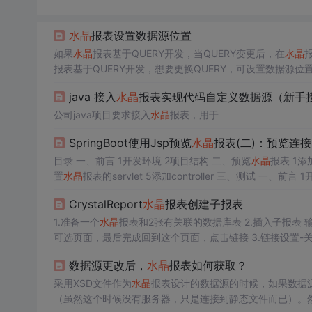
水晶
报表设置数据源位置
如果
水晶
报表基于QUERY开发，当QUERY变更后，在
水晶
报表基于QUERY开发，想要更换QUERY，可设置数据源位置
java 接入
水晶
报表实现代码自定义数据源（新手
公司java项目要求接入
水晶
报表，用于
SpringBoot使用Jsp预览
水晶
报表(二)：预览连接O
目录 一、前言 1开发环境 2项目结构 二、预览
水晶
报表 1
置
水晶
CrystalReport
水晶
报表创建子报表
1.准备一个
水晶
报表和2张有关联的数据库表 2.插入子报表 输入名称 报表向导，添加子报表对应的数据表 选择要在报表中显示的字段 忽略
数据源更改后，
水晶
报表如何获取？
采用XSD文件作为
水晶
报表设计的数据源的时候，如果数据
（虽然这个时候没有服务器，只是连接到静态文件而已）。然后再