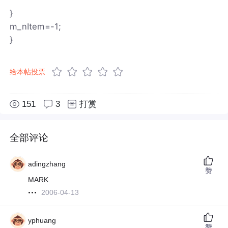
}
m_nItem=-1;
}
给本帖投票
151
3
打赏
全部评论
adingzhang
赞
MARK
2006-04-13
yphuang
赞