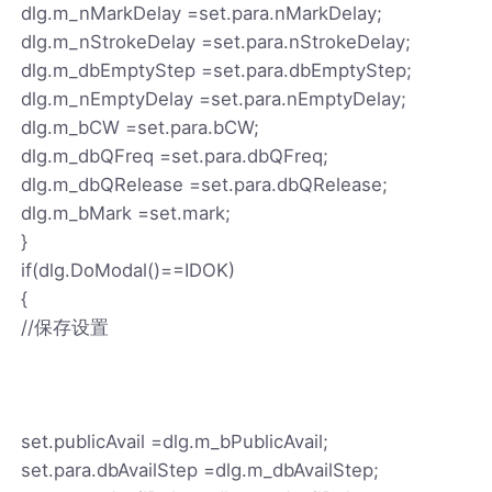
dlg.m_nMarkDelay =set.para.nMarkDelay;
dlg.m_nStrokeDelay =set.para.nStrokeDelay;
dlg.m_dbEmptyStep =set.para.dbEmptyStep;
dlg.m_nEmptyDelay =set.para.nEmptyDelay;
dlg.m_bCW =set.para.bCW;
dlg.m_dbQFreq =set.para.dbQFreq;
dlg.m_dbQRelease =set.para.dbQRelease;
dlg.m_bMark =set.mark;
}
if(dlg.DoModal()==IDOK)
{
//保存设置
set.publicAvail =dlg.m_bPublicAvail;
set.para.dbAvailStep =dlg.m_dbAvailStep;