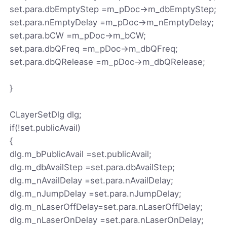
set.para.dbEmptyStep =m_pDoc->m_dbEmptyStep;
set.para.nEmptyDelay =m_pDoc->m_nEmptyDelay;
set.para.bCW =m_pDoc->m_bCW;
set.para.dbQFreq =m_pDoc->m_dbQFreq;
set.para.dbQRelease =m_pDoc->m_dbQRelease;
}
CLayerSetDlg dlg;
if(!set.publicAvail)
{
dlg.m_bPublicAvail =set.publicAvail;
dlg.m_dbAvailStep =set.para.dbAvailStep;
dlg.m_nAvailDelay =set.para.nAvailDelay;
dlg.m_nJumpDelay =set.para.nJumpDelay;
dlg.m_nLaserOffDelay=set.para.nLaserOffDelay;
dlg.m_nLaserOnDelay =set.para.nLaserOnDelay;