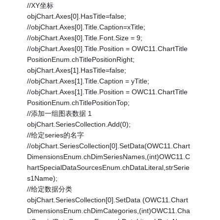
//XY坐标
objChart.Axes[0].HasTitle=false;
//objChart.Axes[0].Title.Caption=xTitle;
//objChart.Axes[0].Title.Font.Size = 9;
//objChart.Axes[0].Title.Position = OWC11.ChartTitle
PositionEnum.chTitlePositionRight;
objChart.Axes[1].HasTitle=false;
//objChart.Axes[1].Title.Caption = yTitle;
//objChart.Axes[1].Title.Position = OWC11.ChartTitle
PositionEnum.chTitlePositionTop;
//添加一组图表数据 1
objChart.SeriesCollection.Add(0);
//给定series的名字
//objChart.SeriesCollection[0].SetData(OWC11.Chart
DimensionsEnum.chDimSeriesNames,(int)OWC11.C
hartSpecialDataSourcesEnum.chDataLiteral,strSerie
s1Name);
//给定数据分类
objChart.SeriesCollection[0].SetData (OWC11.Chart
DimensionsEnum.chDimCategories,(int)OWC11.Cha