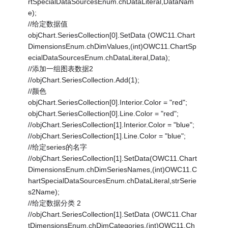
rtSpecialDataSourcesEnum.chDataLiteral,DataNam
e);
//给定数据值
objChart.SeriesCollection[0].SetData (OWC11.Chart
DimensionsEnum.chDimValues,(int)OWC11.ChartSp
ecialDataSourcesEnum.chDataLiteral,Data);
//添加一组图表数据2
//objChart.SeriesCollection.Add(1);
//颜色
objChart.SeriesCollection[0].Interior.Color = "red";
objChart.SeriesCollection[0].Line.Color = "red";
//objChart.SeriesCollection[1].Interior.Color = "blue";
//objChart.SeriesCollection[1].Line.Color = "blue";
//给定series的名字
//objChart.SeriesCollection[1].SetData(OWC11.Chart
DimensionsEnum.chDimSeriesNames,(int)OWC11.C
hartSpecialDataSourcesEnum.chDataLiteral,strSerie
s2Name);
//给定数据分类 2
//objChart.SeriesCollection[1].SetData (OWC11.Char
tDimensionsEnum.chDimCategories,(int)OWC11.Ch