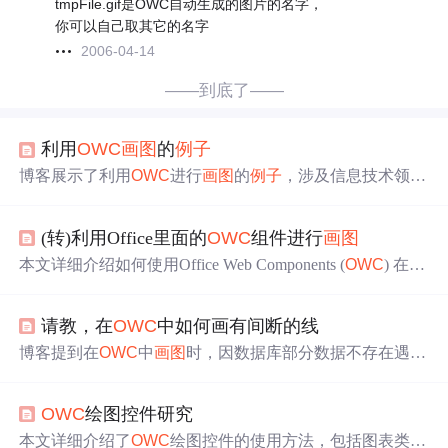
tmpFile.gif是OWC自动生成的图片的名字，
你可以自己取其它的名字
2006-04-14
——到底了——
利用
OWC
画图
的
例子
博客展示了利用
OWC
进行
画图
的
例子
，涉及信息技术领域
中图形绘制相关内容。
(转)利用Office里面的
OWC
组件进行
画图
本文详细介绍如何使用Office Web Components (
OWC
) 在A
SP.NET中绘制各种图表，包括条形图、折线图、柱形图和
面积图。通过具体实例展示了从数据库获取数据并将其转
请教，在
OWC
中如何画有间断的线
换为图表的过程。
博客提到在
OWC
中
画图
时，因数据库部分数据不存在遇到
问题。最初八月后数据补位，后将无数据年份置为0又破坏
曲线走向。而Excel可画有中断的曲线，作者询问在
OWC
OWC
绘图控件研究
中如何实现。
本文详细介绍了
OWC
绘图控件的使用方法，包括图表类