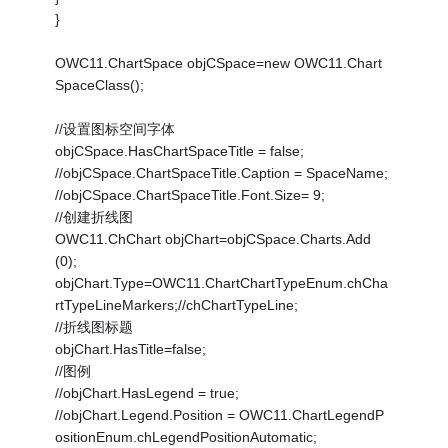
}
OWC11.ChartSpace objCSpace=new OWC11.Chart
SpaceClass();
//设置图标空间字体
objCSpace.HasChartSpaceTitle = false;
//objCSpace.ChartSpaceTitle.Caption = SpaceName;
//objCSpace.ChartSpaceTitle.Font.Size= 9;
//创建折线图
OWC11.ChChart objChart=objCSpace.Charts.Add
(0);
objChart.Type=OWC11.ChartChartTypeEnum.chCha
rtTypeLineMarkers;//chChartTypeLine;
//折线图标题
objChart.HasTitle=false;
//图例
//objChart.HasLegend = true;
//objChart.Legend.Position = OWC11.ChartLegendP
ositionEnum.chLegendPositionAutomatic;