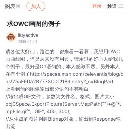
图表区
登录
频道
加入
帖子详情
社区
图表区
求OWC画图的例子
liuyactive
2006-04-13
请各位大虾们，路过的，都来看一看啊，我想用OWC
画曲线图，但是从来没有用过，请用过的好心人给我几
个例子，最好是C#语句的，本人感激不尽。另外本人
在有个例子http://spaces.msn.com/celevantis/blog/c
ns!755EEDA2B7773C0C!189.entry?_c=BlogPart
上看到他的图像输出部分语句不甚明白
//输出成GIF文件，参数为文件名、格式、图片大小
objCSpace.ExportPicture(Server.MapPath("")+@"\t
mpFile.gif", "GIF", 400, 300);
//从生成的图片创建Bitmap对象，输出到Response输
出流