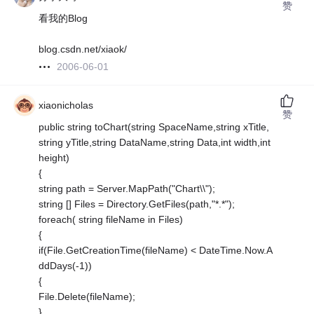
赞
看我的Blog
blog.csdn.net/xiaok/
2006-06-01
xiaonicholas
赞
public string toChart(string SpaceName,string xTitle,
string yTitle,string DataName,string Data,int width,int
height)
{
string path = Server.MapPath("Chart\\");
string [] Files = Directory.GetFiles(path,"*.*");
foreach( string fileName in Files)
{
if(File.GetCreationTime(fileName) < DateTime.Now.A
ddDays(-1))
{
File.Delete(fileName);
}