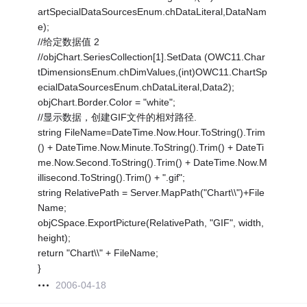
artSpecialDataSourcesEnum.chDataLiteral,DataNam
e);
//给定数据值 2
//objChart.SeriesCollection[1].SetData (OWC11.Char
tDimensionsEnum.chDimValues,(int)OWC11.ChartSp
ecialDataSourcesEnum.chDataLiteral,Data2);
objChart.Border.Color = "white";
//显示数据，创建GIF文件的相对路径.
string FileName=DateTime.Now.Hour.ToString().Trim
() + DateTime.Now.Minute.ToString().Trim() + DateTi
me.Now.Second.ToString().Trim() + DateTime.Now.M
illisecond.ToString().Trim() + ".gif";
string RelativePath = Server.MapPath("Chart\\")+File
Name;
objCSpace.ExportPicture(RelativePath, "GIF", width,
height);
return "Chart\\" + FileName;
}
2006-04-18