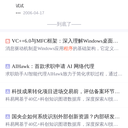
试试
2006-04-17
——到底了——
VC++6.0与MFC框架：深入理解Windows桌面开发的核心机制与现代价值
消息驱动机制是Windows应用
程序
的基础架构，它定义了
操作系统与应用
程序
之间通过消息队列进行通信的原理。
这种机制确保了用户输入、系统事件和应用
程序
响应之间
AIHawk：首款求职申请 AI 网络代理
的高效协同，是理解GUI框架设计哲学的关键。在技术价
值层面，消息驱动模型实现了界面与逻辑的解耦，为复杂
求职助手AI智能代理AIHawk致力于简化求职过程，通过自
交互提供了清晰的
程序
结构。应用场景广泛覆盖了从传统
动化职位申请流程。借助人工智能，它能够帮助用户以定
桌面软件到现代图形界面的各类
程序
。文档/视图架构作为
制化的方式申请多个职位。
数据与显示分离的经典设计模式，进一步提升了应用
程序
科技成果转化项目进场交易前，评估备案环节需要准备哪些材料？.docx
的可维护性和扩展性。Visual C++ 6.0及其MFC框架正是这
科易网基于40亿+科创知识图谱数据库，深度探索AI技术
些核心概念的早期完整实现，通过资源
在技术转移、成果转化、技术经纪、知识产权、产业创
新、科技招商等垂直领域的多样化应用场景，研究科技创
国央企如何系统识别外部创新资源？内部研发体系完善，但对外部高校、中小科技企业技术能力缺乏动态认知。.docx
新领域的AI+数智化解决方案，推动科技创新与产业创新
智能化发展。
科易网基于40亿+科创知识图谱数据库，深度探索AI技术