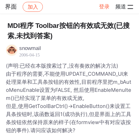
界面
登录
频道
加入
帖子详情
社区
界面
MDI程序 Toolbar按钮的有效或无效(已搜
索,未找到答案)
snowmail
2006-04-15
(声明:已经在本版搜索过了,没有奏效的解决方法)
由于程序的需要,不能使用UPDATE_COMMAND_UI来
处理菜单和工具条按钮的有效性,目前程序里把m_bAut
oMenuEnable设置为FALSE, 然后使用EnableMenuIte
m()已经实现了菜单的有效或无效,
但是,使用GetToolBarCtrl()->EnableButton()来设置工
具条按钮时,该函数返回1(成功执行),但是界面上的工具
条按钮依然保持原来的样子(在formview中有对应该按
钮的事件).请问应该如何解决?