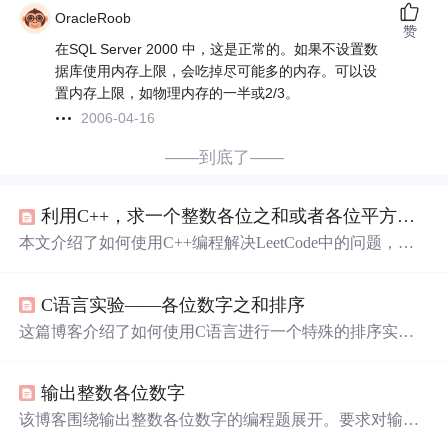
OracleRoob
赞
在SQL Server 2000 中，这是正常的。如果不设置数
据库使用内存上限，会吃掉尽可能多的内存。可以设
置内存上限，如物理内存的一半或2/3。
2006-04-16
——到底了——
利用C++，求一个整数各位之和或者各位平方之和
本文介绍了如何使用C++编程解决LeetCode中的问题，即
求解整数各位数字之和以及各位数字平方和。通过取模和
除法操作，循环遍历整数的每一位，分别计算各位数字的
C语言实验——各位数字之和排序
和与平方和。
这篇博客介绍了如何使用C语言进行一个特殊的排序实
验，即根据整数的各位数字之和进行排序。通过给出的题
目描述、输入输出示例，博主强调了理解题目要求的重要
输出整数各位数字
性，特别是要注意题目是基于各位数字之和来进行操作
的。
该博客围绕输出整数各位数字的编程题展开。要求对输入
的长整型非负整数，从高位开始逐位分割并输出各位数