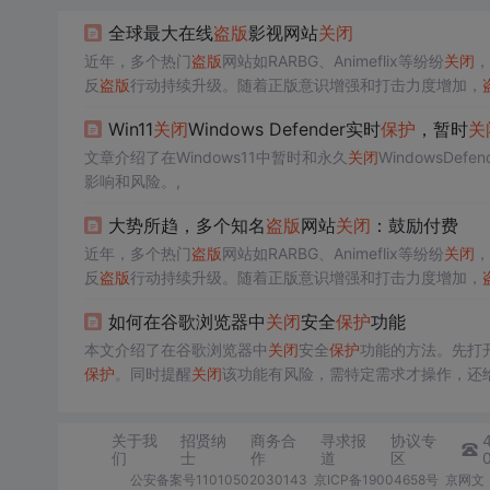
全球最大在线
盗版
影视网站
关闭
近年，多个热门
盗版
网站如RARBG、Animeflix等纷纷
关闭
，
反
盗版
行动持续升级。随着正版意识增强和打击力度增加，
Win11
关闭
Windows Defender实时
保护
，暂时
关
文章介绍了在Windows11中暂时和永久
关闭
WindowsDefe
影响和风险。,
大势所趋，多个知名
盗版
网站
关闭
：鼓励付费
近年，多个热门
盗版
网站如RARBG、Animeflix等纷纷
关闭
，
反
盗版
行动持续升级。随着正版意识增强和打击力度增加，
如何在谷歌浏览器中
关闭
安全
保护
功能
本文介绍了在谷歌浏览器中
关闭
安全
保护
功能的方法。先打
保护
。同时提醒
关闭
该功能有风险，需特定需求才操作，还
关于我
招贤纳
商务合
寻求报
协议专
们
士
作
道
区
公安备案号11010502030143
京ICP备19004658号
京网文〔