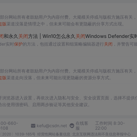
部分网站所有者鼓励用户为内容付费。大规模关停或与版权方施压有关，
盗版
渠道没落是情理之中，但未来可能会有更隐蔽的分享方式出现。
闭
和永久
关闭
方法 | Win10怎么永久
关闭
Windows Defender实
nder实时
保护
的方法，包括通过设置和组策略编辑器进行
关闭
，并警告可
部分网站所有者鼓励用户为内容付费。大规模关停或与版权方施压有关，
盗版
渠道走向没落，但未来可能出现更隐蔽的资源分享方式。
开浏览器进入设置，再依次进入隐私与安全、安全设置页面，选择不提供
给出使用强密码、启用两步验证等其他安全建议。
400-660-
在线客
工作时间 8:30-
kefu@csdn.net
0108
服
22:00
2020〕1039-165号
经营性网站备案信息
北京互联网违法和不良信息举报中心