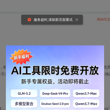
用AI写
服务超时,请刷新页面重试
精心设计的功能可能因程序被killed而失去作用，程序员为此
靠硬件方式存取软件ID防盗版，看门狗功能保证您的程序100%可靠地
硬件复位，100%的成功率，提供API函数和VB，BC及Linux