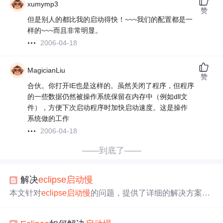
xumymp3
赞
但是别人的都比我的启动得快！~~~我们的配置都是一
样的~~~而且非常明显。
2006-04-18
MagicianLiu
赞
合伙。你打开IE也是这样的。虽然关闭了程序，但程序
的一些数据仍然被操作系统保留在内存中（例如dll文
件），方便下次启动程序时加快启动速度。这是操作
系统做的工作
2006-04-18
——到底了——
解决
eclipse
启动
慢
本文针对
eclipse
启动
慢
的问题，提供了详细的解决方案。
包括检查about
eclipse
的installation details，确保-vm标志存
在，根据电脑内存调整
eclipse
.ini文件中的堆内存设置，以