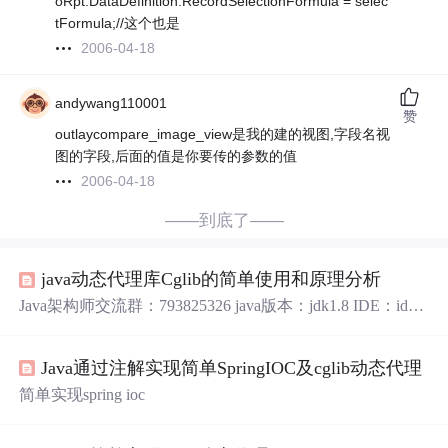
oRpt.DataDefinition.RecordSelectionFormula = selec
tFormula;//这个也是
2006-04-18
andywang110001
赞
outlaycompare_image_view是我的建的视图,字段名视
图的字段,后面的值是你要传的参数的值
2006-04-18
——到底了——
java动态代理库Cglib的简单使用和原理分析
Java架构师交流群：793825326 java版本：jdk1.8 IDE：idea
2019 之前的一篇文章介绍了Java的静态代理和动态代理的
概念https://blog.csdn.net/dap769815768/article/details/9041271
Java通过注解实现简单SpringIOC及cglib动态代理
6。当时使用的java自带的Proxy无法实现对不实现接口的类
进行代理，如果要实现这个功能，可以使用Cglib这个第三
简单实现spring ioc
方库来做...