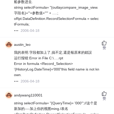
船参数进去.
string selectFormula= "{outlaycompare_image_view.
字段名}='"+参数值+"'" + .....;
oRpt.DataDefinition.RecordSelectionFormula = selec
tFormula;
2006-04-18
austin_leo
赞
我的表明.字段都加上了,搞不定,還是報原來的錯誤
运行报错:Error in File C:\.....rpt
Error in formula <Record_Selection>
'{HistoryLog.DateTime}='000"this field name is not kn
own.
2006-04-18
andywang110001
赞
string selectFormula= "{QueryTime}= '000'";//这个是
新加的----加上你的视图ming./表名