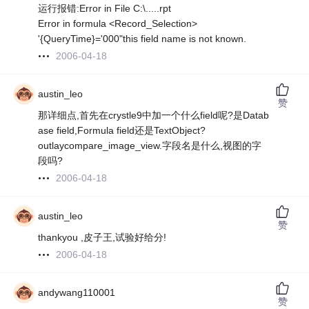
运行报错:Error in File C:\.....rpt
Error in formula <Record_Selection>
'{QueryTime}='000"this field name is not known.
2006-04-18
austin_leo
赞
那详细点,首先在crystle9中加一个什么field呢?是Datab
ase field,Formula field还是TextObject?
outlaycompare_image_view.字段名是什么,视图的字
段吗?
2006-04-18
austin_leo
赞
thankyou ,皮子王,试验好给分!
2006-04-18
andywang110001
赞