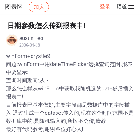
图表区
登录
频道
加入
帖子详情
社区
图表区
日期参数怎么传到报表中!
austin_leo
2006-04-18
winForm+crystle9
问题:winForm中用dateTimePicker选择查询范围,报表
中要显示:
查询时间期间:从 ~
那么怎么样从winForm中获取我随机选的date然后插入
报表中!
目前报表已基本做好,主要字段都是数据库中的字段插
入,通过生成一个dataset传入的,现在这个时间范围不是
数据库中的,是随机输入的,所以不会传,请教!
最好有代码参考,谢谢各位好心人!