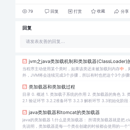
79
回复
打赏
分享
收藏
回复
请发表友善的回复…
jvm之java类加载机制和类加载器(ClassLoader
当程序主动使用某个类时，如果该类还未被加载到内存
中
，
外，JVM将会连续完成3个步骤，所以有时也把这个3个步骤统称为类加载或类初始化。 一、类加载
件...
类加载器和类加载过程
目录 0. 概述 1. 类加载子系统的作用 2. 类加载器的角色 3. 类加载过程 3.1 加载阶段 3.1.1 加载流程： 3.1.2 数组类的加载 3.2 连接阶段 3.
2.1 验证环节 3.2.2准备环节 3.2.3 解析环节 3.3初始化阶段 3.3.1 Static和final的搭配问题 3.3.2 ()的线程安全性 4. 类加载器的分类 4.1 虚
java类加载器和tomcat的类加载器
java的类加载器 1.什么是类加载器： 所谓类加载器就是把.class文件加载到jvm的方法区内，变成一个Class对象 。 2.类加载器的作用： 首
先说明，类加载器是每一个类在创建的时候都会使用的一个“引路人”