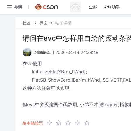
全部
Ada助手
导航
社区
界面
帖子详情
请问在evc中怎样用自绘的滚动条替
2006-04-18 04:39:49
helanhe21
在vc使用
InitializeFlatSB(m_hWnd);
FlatSB_ShowScrollBar(m_hWnd, SB_VERT,FAL
这种方法好象可以实现,
但evc中并没这两个函数啊,,小弟不才,请xdjm们指教
给本帖投票