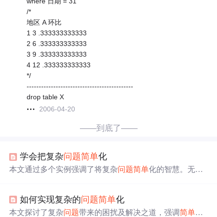
where 日期 = 31
/*
地区 A 环比
1 3 .333333333333
2 6 .333333333333
3 9 .333333333333
4 12 .333333333333
*/
--------------------------------------------
drop table X
2006-04-20
——到底了——
学会把复杂
问题
简单
化
本文通过多个实例强调了将复杂
问题
简单
化的智慧。无论
是研究机器内部结构的老花匠，还是起草《独立宣言》的
杰弗逊，他们都展示了通过
简单
方法解决
问题
的能力。文
如何实现复杂的
问题
简单
化
章提倡在面对
问题
时，寻找最合适的解决之道，避免过度
复杂化，从而提高效率和成功率。
本文探讨了复杂
问题
带来的困扰及解决之道，强调
简单
化