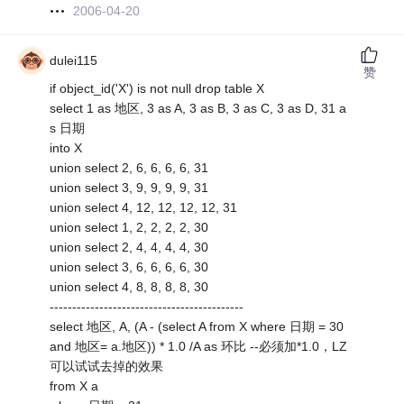
2006-04-20
dulei115
赞
if object_id('X') is not null drop table X
select 1 as 地区, 3 as A, 3 as B, 3 as C, 3 as D, 31 a
s 日期
into X
union select 2, 6, 6, 6, 6, 31
union select 3, 9, 9, 9, 9, 31
union select 4, 12, 12, 12, 12, 31
union select 1, 2, 2, 2, 2, 30
union select 2, 4, 4, 4, 4, 30
union select 3, 6, 6, 6, 6, 30
union select 4, 8, 8, 8, 8, 30
-------------------------------------------
select 地区, A, (A - (select A from X where 日期 = 30
and 地区= a.地区)) * 1.0 /A as 环比 --必须加*1.0，LZ
可以试试去掉的效果
from X a