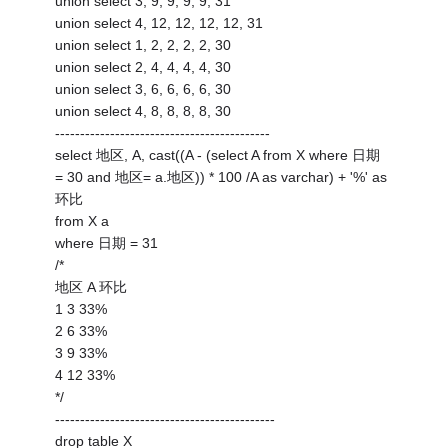
union select 3, 9, 9, 9, 9, 31
union select 4, 12, 12, 12, 12, 31
union select 1, 2, 2, 2, 2, 30
union select 2, 4, 4, 4, 4, 30
union select 3, 6, 6, 6, 6, 30
union select 4, 8, 8, 8, 8, 30
-------------------------------------------
select 地区, A, cast((A - (select A from X where 日期
= 30 and 地区= a.地区)) * 100 /A as varchar) + '%' as
环比
from X a
where 日期 = 31
/*
地区 A 环比
1 3 33%
2 6 33%
3 9 33%
4 12 33%
*/
--------------------------------------------
drop table X