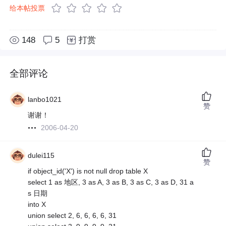
给本帖投票
148
5
打赏
全部评论
lanbo1021
赞
谢谢！
2006-04-20
dulei115
赞
if object_id('X') is not null drop table X
select 1 as 地区, 3 as A, 3 as B, 3 as C, 3 as D, 31 a
s 日期
into X
union select 2, 6, 6, 6, 6, 31