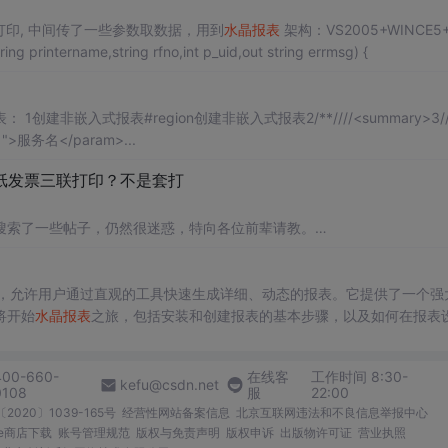
 来打印, 中间传了一些参数取数据，用到
水晶报表
架构：VS2005+WINCE5
public int PrintLabel(string doc52no,string printername,string rfno,int p_uid,out string errmsg) {
1创建非嵌入式报表#region创建非嵌入式报表2/**////<summary>3//
>服务名</param>...
纸发票三联打印？不是套打
搜索了一些帖子，仍然很迷惑，特向各位前辈请教。
_130560083188jv.jpg][/img]
方案的代表，允许用户通过直观的工具快速生成详细、动态的报表。它提供了一个强
将开始
水晶报表
之旅，包括安装和创建报表的基本步骤，以及如何在报表
编辑报表的关键区域。设计视图界面由多个部分组成，包括报表页眉、报
视图中，可以对这些区域进行拖放式操作，添加所需的报表元素，并调整
400-660-
在线客
工作时间 8:30-
kefu@csdn.net
0108
服
22:00
2020〕1039-165号
经营性网站备案信息
北京互联网违法和不良信息举报中心
me商店下载
账号管理规范
版权与免责声明
版权申诉
出版物许可证
营业执照