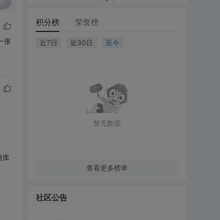
复
积分榜
荣誉榜
一张
近7日
近30日
至今
暂无数据
数据库
查看更多榜单
社区公告