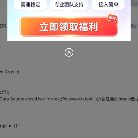
发表回
查询,查出一条记录,如果我想在些窗体加上一个按钮,当我点的时候,会调出
entArgs e)
t"));
("Data Source=test;User Id=test;Password=test;");//创建新的oracle
a1 = '11'";