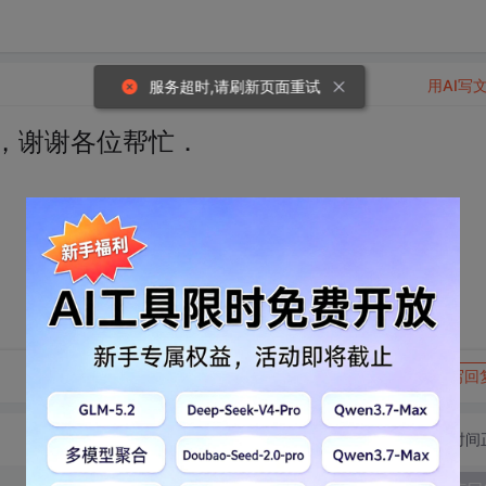
用AI写
服务超时,请刷新页面重试
码，谢谢各位帮忙．
转发到动态
举报
写回
切换为时间