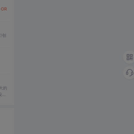
+
OR
/创
大的
设计
表页
其位