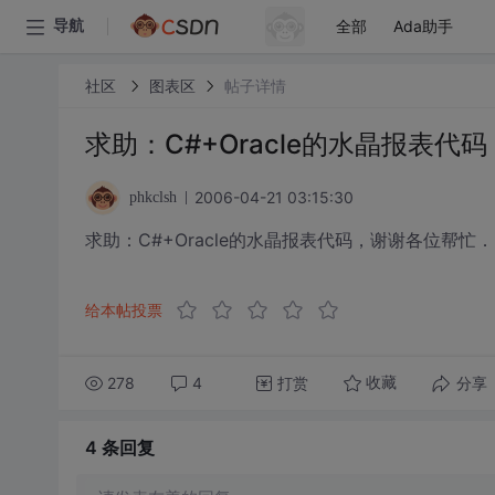
全部
Ada助手
导航
社区
图表区
帖子详情
求助：C#+Oracle的水晶报表代
2006-04-21 03:15:30
phkclsh
求助：C#+Oracle的水晶报表代码，谢谢各位帮忙．
给本帖投票
278
4
打赏
分享
收藏
4 条
回复