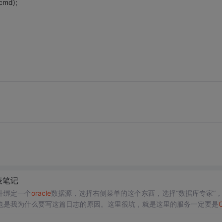
cmd);
表笔记
件绑定一个
oracle
数据源，选择右侧菜单的这个东西，选择“数据库专家”
也是我为什么要写这篇日志的原因。这里很坑，就是这里的服务一定要是
O
：ALi=(DESCRIPTION=(ADDRESS=(PROTOCO...