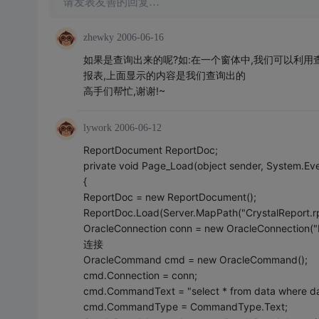
请发表友善的回复…
zhewky
2006-06-16
如果是查询出来的呢?如:在一个窗体中,我们可以利用
报表,上面显示的内容是我们查询出的
高手们帮忙,谢谢!~
lywork
2006-06-12
ReportDocument ReportDoc;
private void Page_Load(object sender, System.Ev
{
ReportDoc = new ReportDocument();
ReportDoc.Load(Server.MapPath("CrystalReport.rp
OracleConnection conn = new OracleConnection
连接
OracleCommand cmd = new OracleCommand();
cmd.Connection = conn;
cmd.CommandText = "select * from data where dat
cmd.CommandType = CommandType.Text;