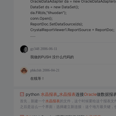
OracleDataAdapter da = new OracleDataAdapter(
DataSet ds = new DataSet();
da.Fill(ds,"tihuodan");
conn.Open();
ReportDoc.SetDataSource(ds);
CrystalReportViewer1.ReportSource = ReportDoc;
.....
gy348
2006-06-11
我做的PUSH 没什么代码的
phkclsh
2006-04-21
在线等！
python
水晶报表
_
水晶报表
连接
Oracle
做数据报
首先，新建一个
水晶报表
的文件，这个时候要给这个报表文
之后是这么一个界面：选择建立新连接：这个地方最关键，
e
安装程序里的tnsnames.ora文件配置的节点的名称，切记！例如这个