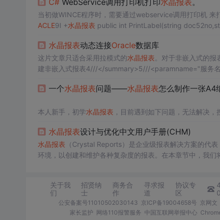
C#
WebService调用打印机打印
水晶报表
。
当初做WINCE程序时，需要通过webservice调用打印机
ACLE
9I +
水晶报表
水晶报表
动态连接
Oracle
数据库
这片文章只适合采用拉模式的
水晶报表
。对于非嵌入式的报表： 
建非嵌入式报表4///</summary>5///<paramname="服务名"
一个
水晶报表
问题——
水晶报表
怎么制作一张A4
本人新手，初学
水晶报表
，目前遇到如下问题，无法解决，
想实现的功能如下图所示,
水晶报表
设计与优化中文用户手册(CHM)
[img=http://hi.csdn.net/attachment/201105/17/2582175
图画的有点丑，第二联、第三联和第一联的内容是一样的。
水晶报表
（Crystal Reports）是企业级报表解决
遇到的主要问题如下：
环境，以创建和维护各种复杂度的报表。在本章节中，我们
1，一联中只显示3条（或者4条）数据，这个怎么实现的？
器中进行初步配置。在
水晶报表
中，设计视图界面是创建和
2，第二联、第三联和第一
脚、组页眉、组页脚、细节部分、报表列眉和列脚。在设计
关于我
招贤纳
商务合
寻求报
协议专
置和大小。
们
士
作
道
区
公安备案号11010502030143
京ICP备19004658号
京网文〔
家长监护
网络110报警服务
中国互联网举报中心
Chro