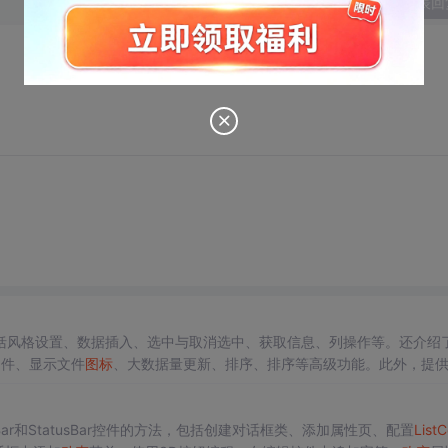
发表回
括风格设置、数据插入、选中与取消选中、获取信息、列操作等。还介绍
文件、显示文件
图标
、大数据量更新、排序、排序等高级功能。此外，提
编辑功能等。
lBar和StatusBar控件的方法，包括创建对话框类、添加属性页、配置
List
C