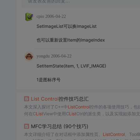
请发表友善的回复…
cpio
2006-04-22
SetImageList可以换ImageList
也可以重新设置Item的ImageIndex
yongdu
2006-04-22
SetItemState(item, 1, LVIF_IMAGE)
1是图标序号
List
Control
控件技巧总汇
本文深入探讨了C++中
List
Control
控件的各项使用技巧，包
何在C
List
View中使用C
List
Ctrl的派生类，以及实现如添加
种自定义功能的实现，如
动态
改变
子项的
图标
、颜色、添加
MFC学习总结 (90个技巧)
本文详细介绍了在对话框中添加属性页、
List
Control
、Too