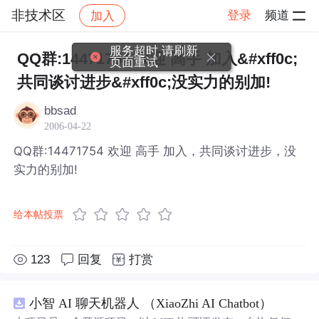
非技术区
登录
频道
加入
帖子详情
社区
非技术区
服务超时,请刷新
QQ群:14471754 欢迎 高手 加入&#xff0c;
页面重试
共同谈讨进步&#xff0c;没实力的别加!
bbsad
2006-04-22
QQ群:14471754 欢迎 高手 加入，共同谈讨进步，没
实力的别加!
给本帖投票
123
回复
打赏
小智 AI 聊天机器人 （XiaoZhi AI Chatbot）