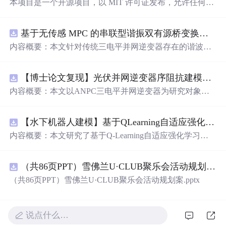
本项目是一个开源项目，以 MIT 许可证发布，允许任何人
免费使用，并可以用于商业用途。 我们希望通过这个项
目，能够帮助更多人入门 AI 硬件开发，了解如何将当下飞
基于无传感 MPC 的串联型谐振双有源桥变换器动态性能优化（Simulink仿真实现）
速发展的大语言模型应用到实际的硬件设备中。无论你是
对 AI 感兴趣的学生，还是想要探索新技术的开发者，都可
内容概要：本文针对传统三电平并网逆变器存在的谐波含
以通过这个项目获得宝贵的学习经验。
量高、电网不平衡工况适应性差及动态响应滞后等问题，
提出了一种基于有源中点箝位（ANPC）三电平逆变器的
【博士论文复现】光伏并网逆变器序阻抗建模、扫频辨识与弱电网交互稳定性分析【阻抗建模、验证扫频法】（Matlab代码、Simulink仿真实现）
高性能并网控制策略。该策略融合了双极性倍频脉宽调制
（DPWMA）、正负序分离锁相技术和电网电压前馈控
内容概要：本文以ANPC三电平并网逆变器为研究对象，
制，构建了“精准同步-扰动补偿-优质调制”的一体化控制体
提出了一种融合双极性倍频脉宽调制（DPWMA）、正负
系。通过Simulink搭建仿真模型，在稳态对称、电网不平衡
序分离锁相与电网电压前馈控制的高性能并网控制策略。
及动态扰动等多种工况下进行验证，结果表明该复合控制
【水下机器人建模】基于QLearning自适应强化学习PID控制器在AUV中的应用研究（Matlab代码实现）
通过对ANPC拓扑结构的分析，阐明其在开关损耗均衡、
策略能显著降低并网电流谐波，提升锁相精度，有效抑制
中点电位稳定和低输出谐波方面的硬件优势，为高质量并
内容概要：本文研究了基于Q-Learning自适应强化学习的PI
功率波动，并大幅缩短系统动态调节时间，增强了逆变器
网奠定基础。在此基础上，DPWMA调制策略有效提升输
D控制器在自主水下航行器（AUV）运动控制中的应用，
在复杂电网环境下的稳定性与适应性。; 适合人群：从事电
出波形的等效开关频率，显著降低谐波含量；正负序分离
旨在提升水下机器人在复杂、非线性及动态变化海洋环境
力电子、新能源并网、智能电网等相关领域的科研人员及
锁相技术可精准提取电网正序分量，克服电网不平衡导致
（共86页PPT）雪佛兰U·CLUB聚乐会活动规划案.pptx
中的控制精度与自适应能力。通过将强化学习算法与传统P
工程技术人员，尤其适合具备一定MATLAB/Simulink仿真
的锁相失真与电流不对称问题；电网电压前馈控制则增强
ID控制深度融合，构建了一种能够在线自主调整PID参数
（共86页PPT）雪佛兰U·CLUB聚乐会活动规划案.pptx
基础、专注于并网逆变器控制策略研究的研发人员； 使用
系统对动态扰动的响应能力，缩短调节时间。文章构建了
的智能控制框架，有效克服了传统PID控制器在面对模型
场景及目标：①用于提升大功率并网逆变器在电网电压不
“信号采集—核心控制—调制驱动”的三层协同控制架构，
不确定性、外部干扰和时变系统特性时适应性不足的问
平衡、骤升骤降等非理想工况下的运行性能；②为ANPC
并通过多工况仿真验证了该策略在稳态、不平衡及动态扰
题。研究详细阐述了AUV的动力学建模过程，并精心设计
说点什么…
拓扑结构与先进控制算法（如DPWMA、前馈-反馈复合控
动条件下的优越性能，结果表明系统具备优异的电能质
了Q-Learning算法的状态空间、动作空间与奖励函数，使