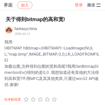
界面
登录
频道
加入
帖子详情
社区
界面
关于得到bitmap的高和宽!
fantasychina
2006-04-22
我用
HBITMAP hBitmap=(HBITMAP)::LoadImage(NUL
L,"map.bmp",IMAGE_BITMAP,0,0,LR_LOADFROMFIL
E)
加载位图,怎样得到位图的宽和高呢?我用GetBitmapDi
mentionEx()得到的是0,0 .我想知道还有其他的方法得
到高和宽?不用MFC及其其他类库,只通过win32 API途
径.谢谢!
给本帖投票