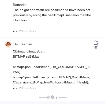
Remarks
The height and width are assumed to have been set
previously by using the SetBitmapDimension membe
r function.
2006-04-22
city_freeman
赞
CBitmap bitmapSpan;
BITMAP szBitMap;
bitmapSpan.LoadBitmap(IDB_COLUMNHEADER_S
PAN);
bitmapSpan.GetObject(sizeof(BITMAP),&szBitMap);
CSize size(szBitMap.bmWidth,szBitMap.bmHeight);
2006-04-22
——到底了——