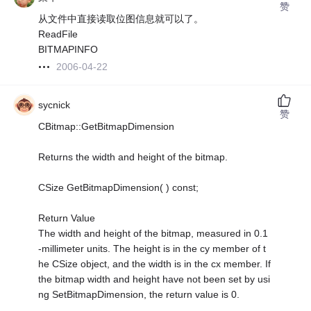
赞
从文件中直接读取位图信息就可以了。
ReadFile
BITMAPINFO
2006-04-22
sycnick
赞
CBitmap::GetBitmapDimension
Returns the width and height of the bitmap.
CSize GetBitmapDimension( ) const;
Return Value
The width and height of the bitmap, measured in 0.1
-millimeter units. The height is in the cy member of t
he CSize object, and the width is in the cx member. If
the bitmap width and height have not been set by usi
ng SetBitmapDimension, the return value is 0.