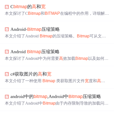
C
bitmap
的
高
和
宽
本文探讨了C
Bitmap
和
BITMAP
在编程中的作用，详细解释
了如何使用C
Bitmap
加载并获取
BITMAP
信息，提供了实例
代码演示。
Android-
Bitmap
压缩策略
本文介绍了Android
Bitmap
的压缩策略。
Bitmap
可从文件
系统、资源等加载，其缩放通过Options参数实现，主要用i
nSampleSize采样率。还说明了inSampleSize取值注意事项，
Android
Bitmap
压缩策略
给出
高
效加载流程，并展示了代码实现，最后提供了Andro
id开发学习资料和面试真题。
本文探讨了Android中为何需要
高
效加载
Bitmap
以及如何实
现。由于大图可能导致内存溢出，通过设置采样率和使用
Bitmap
Factory加载
Bitmap
是关键。采样率用于按比例缩小
c#获取图片的
高
和
宽
图片以减少内存占用，其值应为2的指数。通过先加载图片
宽
高
信息，计算缩放比，再重新加载，可以避免图片拉伸
本文介绍了一种使用
Bitmap
类获取图片文件
宽
度和
高
度
模糊。
高
效加载流程包括设置inJustDecodeBounds为true获
的方法。通过创建
Bitmap
对象并调用 Size 属性来读取图
取
宽
高
，计算采样率，然后重载图片。
片的尺寸。
android中的
bitmap
,Android中
Bitmap
压缩策略
本文介绍了Android中
Bitmap
由于内存限制导致的加载问
题，以及如何通过设置
Bitmap
Factory.Options的inSampleSiz
e参数进行
高
效加载，防止内存溢出。通过先设置inJustDec