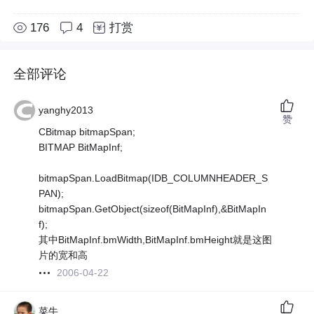
176
4
打赏
全部评论
yanghy2013
赞
CBitmap bitmapSpan;
BITMAP BitMapInf;
bitmapSpan.LoadBitmap(IDB_COLUMNHEADER_S
PAN);
bitmapSpan.GetObject(sizeof(BitMapInf),&BitMapIn
f);
其中BitMapInf.bmWidth,BitMapInf.bmHeight就是这图
片的宽和高
2006-04-22
菜牛