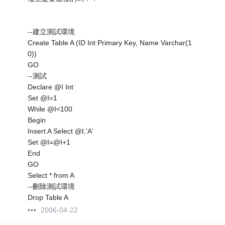
--建立測試環境
Create Table A (ID Int Primary Key, Name Varchar(1
0))
GO
--測試
Declare @I Int
Set @I=1
While @I<100
Begin
Insert A Select @I,'A'
Set @I=@I+1
End
GO
Select * from A
--刪除測試環境
Drop Table A
2006-04-22