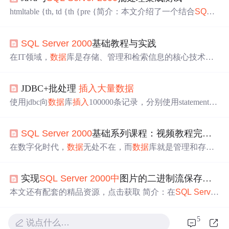
htmltable {th, td {th {pre {简介：本文介绍了一个结合
SQL
S
erver
2000
数据
库和Java语言的批处理系统，专为高效执行
大量
数据
库操作而设计。系统具备良好的可移植性，通过
SQL
Server
2000
基础教程与实践
配置服务器地址即可适应不同环境。它利用JDBC批处理A
PI和
SQL
Server
的批处理功能，显著提升了性能。该项目
在IT领域，
数据
库是存储、管理和检索信息的核心技术。
通过一个简单的批处理启动脚本和必要的Java库文件展示
本章将带领读者了解
数据
库的基本概念、功能以及它在IT
了一个完整的批处理操作实现，并强调了通过批处理脚本
系统
中
的作用。
数据
库是一个存储
数据
的系统化方法，它
简化部署流程的重要性。
JDBC+批处理
插入
大量
数据
允许用户方便地访问、管理、更新和控制
数据
。
数据
库管
理系统(DBMS)是用于创建和管理
数据
库的应用程序，常见
使用jdbc向
数据
库
插入
100000条记录，分别使用statement，
的DBMS包括My
SQL
、Oracle、
SQL
Server
等。在
SQL
Se
PreparedStatement，及PreparedStatement+批处理3种方式进
rver
中
，DDL
中
的CREATE语句用于创建
数据
库和
数据
库
行测试： 1、使用statement
插入
100000条记录 public void ex
对象。创建
数据
库对象包括创建表、视图、存储过程、函
SQL
Server
2000
基础系列课程：视频教程完整指南
ec(Connection conn){ try { Long beginTime = System.c
数、索引等。
urrentTime
在数字化时代，
数据
无处不在，而
数据
库就是管理和存储
数据
的重要工具。一个
数据
库可以被理解为按照特定
数据
模型组织起来的结构化
数据
的集合。其核心目的是通过提
实现
SQL
Server
2000
中
图片的二进制流保存与检索
供有效率的
数据
存取方式，实现
数据
的持久存储、查询、
更新和管理。安全性与权限设置是
数据
库管理
中
不可或缺
本文还有配套的精品资源，点击获取 简介：在
SQL
Server
的一环。通过创建用户账号、分配角色、实施
数据
加密和
2000
中
，使用VARBINARY(MAX)等二进制大对象（BLO
选择适当的安全模式，
数据
库管理员可以有效地保护
数据
B）字段类型，可以将图片及非结构化
数据
存储在
数据
库
5
说点什么…
库免受未授权访问和
数据
泄露的风险。同时，这也确保了
中
。本操作指南详细介绍了创建
数据
库表、将图片文件转