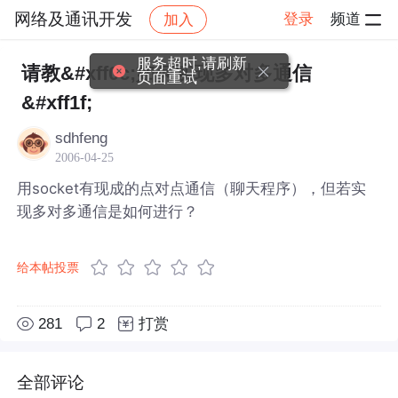
网络及通讯开发
登录
频道
加入
帖子详情
社区
网络及通讯开发
服务超时,请刷新
请教&#xff0c;如何实现多对多通信
页面重试
&#xff1f;
sdhfeng
2006-04-25
用socket有现成的点对点通信（聊天程序），但若实
现多对多通信是如何进行？
给本帖投票
281
2
打赏
全部评论