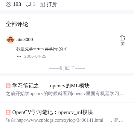
183
1
打赏
全部评论
abc3000
赞
我是先学struts 再学jsp的 :(
2006-04-25
——到底了——
学习笔记之——opencv的ML模块
之前开始学opencv的时候就看到opencv里面有机器学习模
块（machinelearning，ML），但是一直以来跟着这么多书
籍学习都没有发现有提及过（毕竟opencv是针对图像处理
OpenCV学习笔记：opencv_ml模块
方面的，所以大部分书籍都以介绍图像处理方面的为
主）。无意中，在《OpenCV和Visual Studio图像识别应用
转自:http://www.cnblogs.com/xylc/p/3406141.html 一，简介
开发》一书中看到有ML模块的介绍，所以就打算写下这一
该模块为opencv的机器学习(machine learning，ml)代码库，
篇学习笔记~ 在opencv中，ML...
包含各种机器学习算法： 0, class CvStatModel ; class CvML