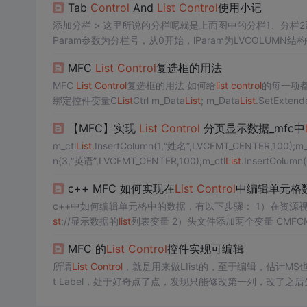
Tab
Control
And
List
Control
使用小记
添加分栏 > 这里所说的分栏呢就是上面图中的分栏1、分栏2那
Param参数为分栏号，从0开始，lParam为LVCOLUMN结构指针 如： LVCOLUMN column; // 指定LCOLUMN结构的pszT
效 column.mask = LVCF_TEXT | LVC
MFC
List
Control
复选框的用法
MFC
List
Control
复选框的用法 如何给
list
control
的每一项都添
绑定控件变量C
List
Ctrl m_Data
List
; m_Data
List
.SetExtendedSty
中状态 m_Data
List
.SetCheck(nItemOrder,TRUE); // nItem
【MFC】实现
List
Control
分页显示数据_mfc中
m_ctl
List
.InsertColumn(1,“姓名”,LVCFMT_CENTER,100);m_
n(3,“英语”,LVCFMT_CENTER,100);m_ctl
List
.InsertColum
eBox(_T(“已是第一页”));
c++ MFC 如何实现在
List
Control
中编辑单元格
c++中如何编辑单元格中的
st
;//显示数据的
list
MFC 的
List
Control
控件实现可编辑
所谓
List
Control
，就是用来做LIist的，至于编辑，估计M
t Label，处于好奇点了点，发现只能修改第一列，改了
据。 其实要实现编辑功能，只要做一个Edit
Control
就 可以