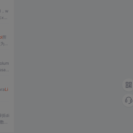
N，w
ol
所
Colum
ssag
ara
Li
Edi
的数