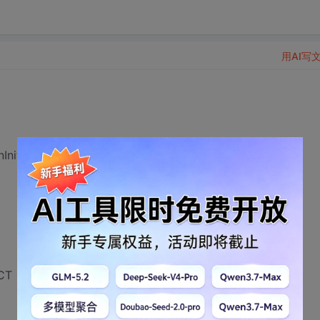
用AI写
nitDialog()命令相应
T | LVS_EX_GRIDLINES);