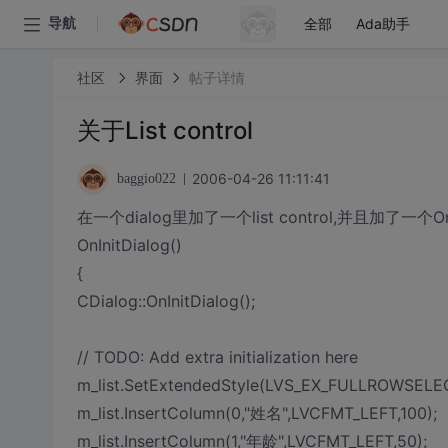
全部
Ada助手
导航
社区
界面
帖子详情
关于List control
2006-04-26 11:11:41
baggio022
在一个dialog里加了一个list control,并且加了一个OnI
OnInitDialog()
{
CDialog::OnInitDialog();
// TODO: Add extra initialization here
m_list.SetExtendedStyle(LVS_EX_FULLROWSELEC
m_list.InsertColumn(0,"姓名",LVCFMT_LEFT,100);
m_list.InsertColumn(1,"年龄",LVCFMT_LEFT,50);