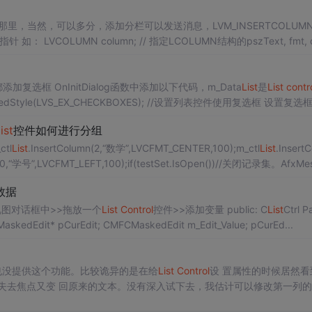
里，当然，可以多分，添加分栏可以发送消息，LVM_INSERTCOLUM
ext, fmt, cx有
加复选框 OnInitDialog函数中添加以下代码，m_Data
List
是
List
contr
le(LVS_EX_CHECKBOXES); //设置列表控件使用复选框 设置复选框为选
list
控件如何进行分组
ctl
List
.InsertColumn(2,“数学”,LVCFMT_CENTER,100);m_ctl
List
.Insert
n(0,“学号”,LVCFMT_LEFT,100);if(testSet.IsOpen())//关闭记录集。AfxMe
数据
数据，有以下步骤： 1）在资源视图对话框中>>拖放一个
List
Control
控件>>添加变量 public: C
List
Ctrl P
列表变量 2）头文件添加两个变量 CMFCMaskedEdit* pCurEdit; CMFCMaskedEdit m_Edit_Value; pCurEd...
S也没提供这个功能。比较诡异的是在给
List
Control
设 置属性的时候居然看到
之后失去焦点又变 回原来的文本。没有深入试下去，我估计可以修改第一列
了，当需要编辑的时候，把这个E...