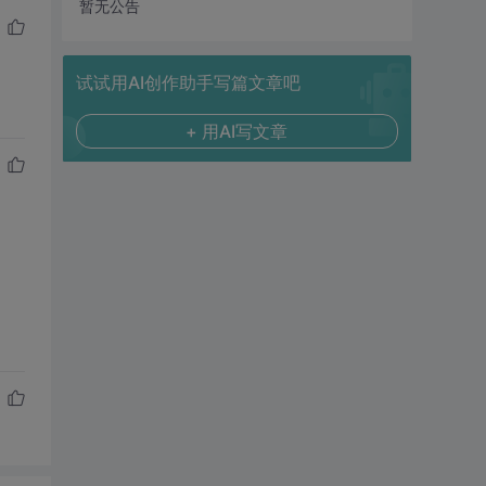
暂无公告
试试用AI创作助手写篇文章吧
+ 用AI写文章