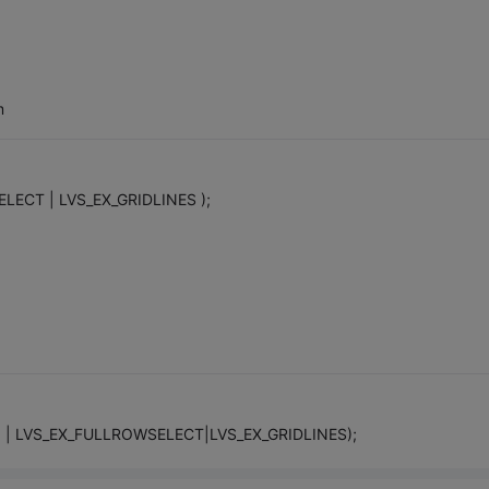
m
LECT | LVS_EX_GRIDLINES );
le() | LVS_EX_FULLROWSELECT|LVS_EX_GRIDLINES);