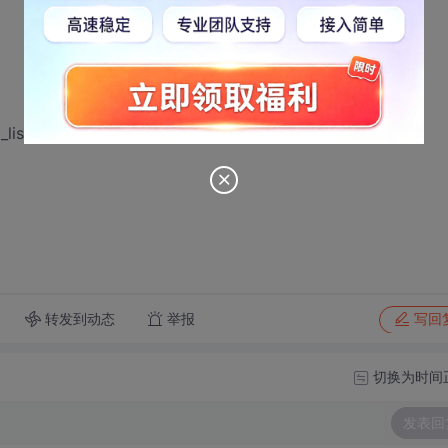
t.SetExtendedStyle(LVS_EX_FULLROWSELECT |
转发到动态
举报
写回
切换为时间
发表回