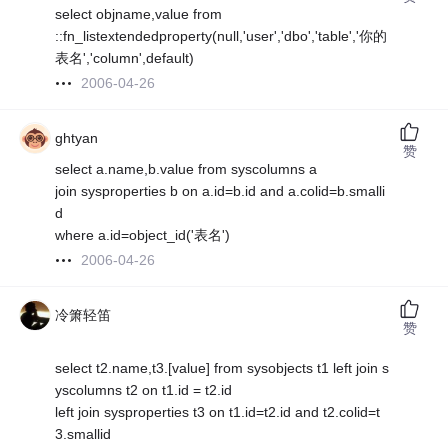
select objname,value from
::fn_listextendedproperty(null,'user','dbo','table','你的
表名','column',default)
2006-04-26
ghtyan
赞
select a.name,b.value from syscolumns a
join sysproperties b on a.id=b.id and a.colid=b.smalli
d
where a.id=object_id('表名')
2006-04-26
冷箫轻笛
赞
select t2.name,t3.[value] from sysobjects t1 left join s
yscolumns t2 on t1.id = t2.id
left join sysproperties t3 on t1.id=t2.id and t2.colid=t
3.smallid