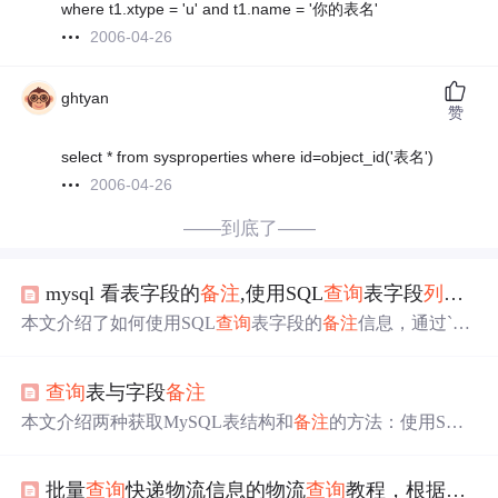
where t1.xtype = 'u' and t1.name = '你的表名'
2006-04-26
ghtyan
赞
select * from sysproperties where id=object_id('表名')
2006-04-26
——到底了——
mysql 看表字段的
备注
,使用SQL
查询
表字段
列
的
备
本文介绍了如何使用SQL
查询
表字段的
备注
信息，通过`D
ESCRIBE`语句获取表的
列
注释。同时，讲解了在SQLSER
VER中使用Transact-SQL进行数据导入导出的方法，特别
查询
表与字段
备注
是`OpenDataSource`和`OPENROWSET`函数的应用。此
外，还提及了在实际操作中，如何在无法直接访问数据库
本文介绍两种获取MySQL表结构和
备注
的方法：使用SQL
管理器的情况下，通过Web页面远程操作数据库进行Excel
语句和通过Java的DatabaseMetaData接口。包括如何
查询
表
数据的导入。
字段名称、类型及
备注
等信息。
批量
查询
快递物流信息的物流
查询
教程，根据查看