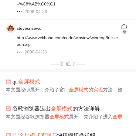
=%C8%AB%C6%C1
2006-04-26
stevecrisewu
赞
http://www.vckbase.com/code/winview/winmng/fullscr
een.zip
2006-04-26
——到底了——
qt
全屏
模式
本文围绕Qt展开，介绍了窗口
全屏
模式
的
实现
方法，如使
用showFullScreen()和改变窗口状态的方法。还对比了show
()和exec()的差别，分析了showFullScreen() + exec()的效果，
谷歌浏览器退出
全屏
模式
的方法详解
探讨了非模态窗口和模态对话框的差异，最后说明了在Qt
中设置
应用程序
窗口
全屏
打开的方法及注意事项。
本文围绕谷歌浏览器
全屏
模式
展开，先介绍了进入
全屏
模
式
的方式，如按“F11”键或通过设置菜单。重点阐述了退出
全屏
模式
的方法，包括再次按“F11”键、通过设置菜单操
C#
全屏
模式
实现
与快捷键切换详解
作，以及使用鼠标手势或扩展程序。还提及了
全屏
模式
的