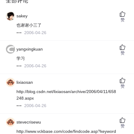
全部评论
sakey
赞
也谢谢小三了
2006-04-26
yangxingkuan
赞
学习
2006-04-26
lixiaosan
赞
http://blog.csdn.net/lixiaosan/archive/2006/04/11/658
248.aspx
2006-04-26
stevecrisewu
赞
http://www.vckbase.com/code/findcode.asp?keyword