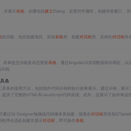
，并展示
表格
。步骤包括
建立
Dialog，设置控件属性，创建停靠窗口，关
框
的功能，包括创建项目、添加
表格
类、创建
对话框
类、实例化
对话框
并
、表单提交功能及动态更新
表格
。通过AngularJS实现数据双向绑定，以
码示例。
具条
工具条的使用方法，包括组件代码示例和执行效果展示。通过示例，展示
提供了完整的HTML和JavaScript代码实现。此外，还展示了如何将这
、
表格
和分页的完整页面。
可通过Qt Designer拖拽或代码继承类创建；接着在
对话框
类添加QTableW
用程序合适处创建并显示
对话框
，即可操作
表格
。