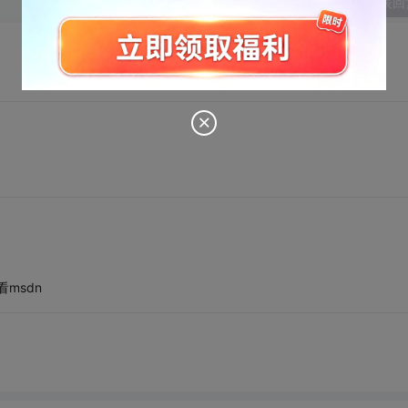
发表回
看msdn