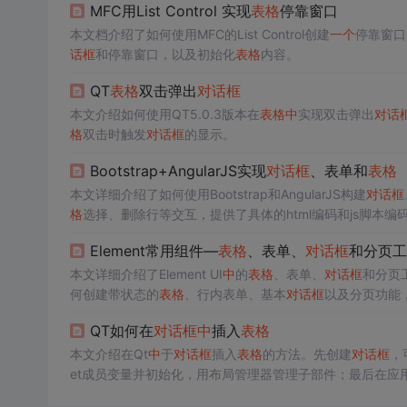
MFC用List Control 实现
表格
停靠窗口
本文档介绍了如何使用MFC的List Control创建
一个
停靠窗口
话框
和停靠窗口，以及初始化
表格
内容。
QT
表格
双击弹出
对话框
本文介绍如何使用QT5.0.3版本在
表格
中
实现双击弹出
对话
格
双击时触发
对话框
的显示。
Bootstrap+AngularJS实现
对话框
、表单和
表格
本文详细介绍了如何使用Bootstrap和AngularJS构建
对话框
格
选择、删除行等交互，提供了具体的html编码和js脚本编
Element常用组件—
表格
、表单、
对话框
和分页工
本文详细介绍了Element UI
中
的
表格
、表单、
对话框
和分页
何创建带状态的
表格
、行内表单、基本
对话框
以及分页功能，
件结合到一起，构建了
一个
包含搜索表单、数据编辑
对话框
QT如何在
对话框
中
插入
表格
本文介绍在Qt
中
于
对话框
插入
表格
的方法。先创建
对话框
，
et成员变量并初始化，用布局管理器管理子部件；最后在应