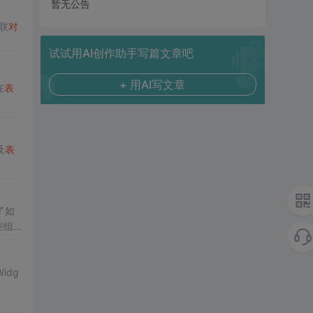
暂无公告
联
对
试试用AI创作助手写篇文章吧
+ 用AI写文章
在
表
及
表
了如
些组
idg