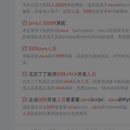
本文介绍了医陪
人员
招聘
系统网站，该系统基于
Java
和Spr
服务，具备病人客户、医陪
人员
、
招聘
信息等多种功能模块
java
人员
招聘
系统
本文讲述了如何利用
Java
、SpringBoot、Vue.js等技术
的使用以及开发工具如Eclipse和IntelliJIDEA的选
招聘
java
人员
博客涉及
Java
相关
招聘
内容，虽未给出具体信息，但可知与
况。
北京丁丁租房
招聘
JAVA
开发
人员
北京丁丁租房正在寻找
JAVA
开发
人员
，职责包括参与基础服
选人应具备扎实的
JAVA
基础，熟悉Spring、Mybatis等框
企业
招聘
开发
人员
更看重
Java
Script、
Java
和Py
报告显示企业
招聘
更看重
Java
Script、
Java
及Python技能
人员
面临的主要挑战包括计划变更等。