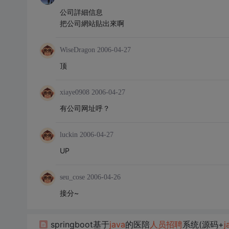
公司詳細信息
把公司網站貼出來啊
WiseDragon
2006-04-27
顶
xiaye0908
2006-04-27
有公司网址呼？
luckin
2006-04-27
UP
seu_cose
2006-04-26
接分~
springboot基于
java
的医陪
人员
招聘
系统(源码+
j