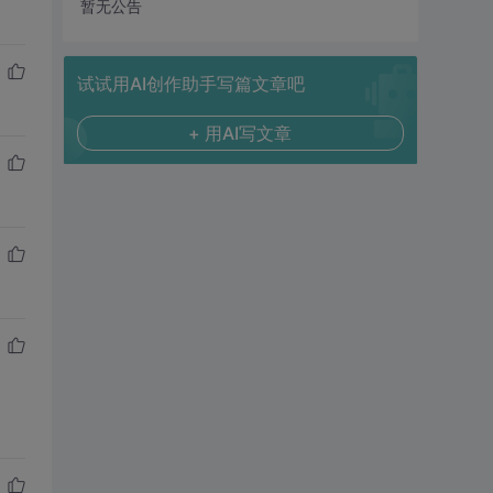
暂无公告
试试用AI创作助手写篇文章吧
+ 用AI写文章