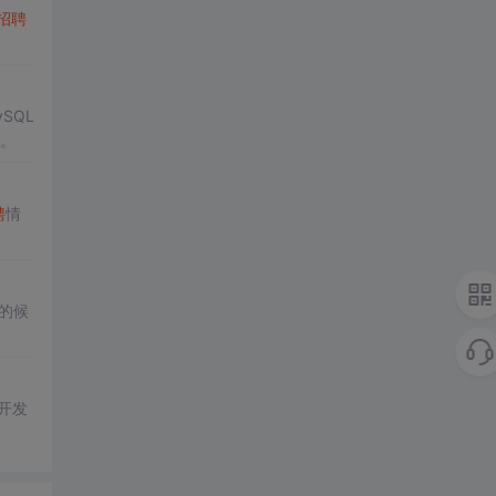
招聘
SQL
。
聘
情
的候
。开发