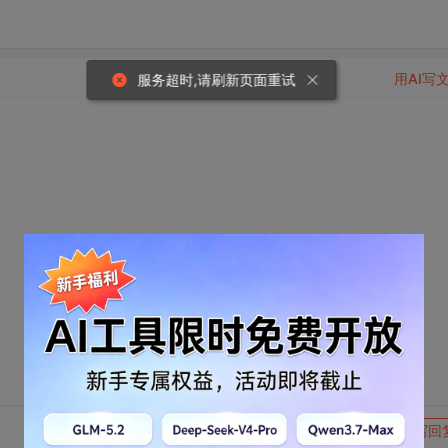
用AI写
服务超时,请刷新页面重试
２ ０１０－６２１２８７５１
转发到动态
举报
写回