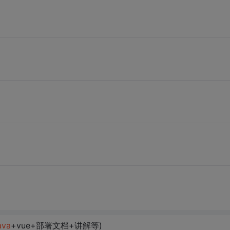
ava
+vue+部署文档+讲解等)