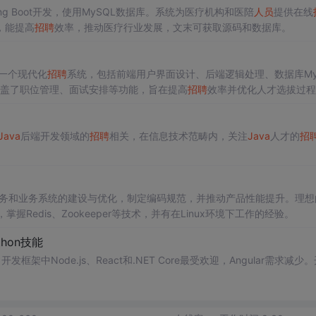
ing Boot开发，使用MySQL数据库。系统为医疗机构和医陪
人员
提供在线
，能提高
招聘
效率，推动医疗行业发展，文末可获取源码和数据库。
开发一个现代化
招聘
系统，包括前端用户界面设计、后端逻辑处理、数据库My
择。系统覆盖了职位管理、面试安排等功能，旨在提高
招聘
效率并优化人才选拔过程
Java
后端开发领域的
招聘
相关，在信息技术范畴内，关注
Java
人才的
招
务和业务系统的建设与优化，制定编码规范，并推动产品性能提升。理想
架，掌握Redis、Zookeeper等技术，并有在Linux环境下工作的经验。
thon技能
。开发框架中Node.js、React和.NET Core最受欢迎，Angular需求减少