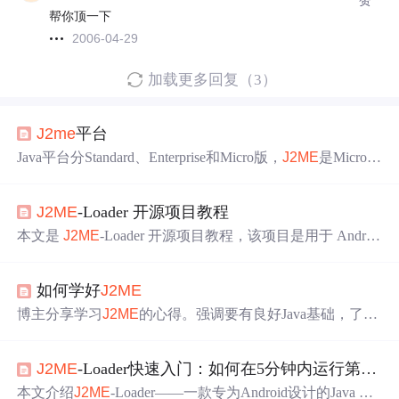
帮你顶一下
2006-04-29
加载更多回复（3）
J2me
平台
Java平台分Standard、Enterprise和Micro版，
J2ME
是Micro
版，专为移动设备开发。但移动设备硬件配置差异大，
J2
ME
定义configurations和profiles两种规范。介绍了CDC、CL
J2ME
-Loader 开源项目教程
DC两种Configuration及Foundation、MIDP两种profile，还探
讨了J2SE应用在
J2ME
平台的兼容性。
本文是
J2ME
-Loader 开源项目教程，该项目是用于 Androi
d 的
J2ME
模拟器。介绍了项目快速启动的安装步骤与使
用示例，列举了复古游戏体验、企业应用等应用案例及优
如何学好
J2ME
化性能等最佳实践，还提及
J2ME
游戏库等典型生态项
目，助用户利用扩展
J2ME
功能。
博主分享学习
J2ME
的心得。强调要有良好Java基础，了解
J2ME
体系结构，选择如Eclipse等开发环境，多读好代码、
熟悉API，掌握UI使用、MVC模式、RMS系统等，重视线
J2ME
-Loader快速入门：如何在5分钟内运行第一个
程、关注新技术，解决中文和IO问题，多写代码并总结。
本文介绍
J2ME
-Loader——一款专为Android设计的Java ME