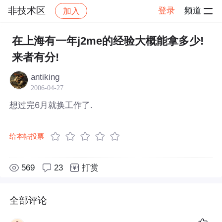
非技术区
登录
频道
加入
帖子详情
社区
非技术区
在上海有一年j2me的经验大概能拿多少!
来者有分!
antiking
2006-04-27
想过完6月就换工作了.
给本帖投票
569
23
打赏
全部评论