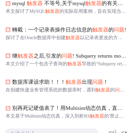
mysql
触发器
不等号,关于mysql
触发器
的有关
问题
本文探讨了MySQL
触发器
的实际应用案例，旨在实现当bui
lding表中的记录被删除时，将对应的SQL语句自动记录到s
ql-write表中。通过具体的SQL代码示例，展示了
触发器
设
轉載：一个记录表操作日志信息的
触发器
的
问题
!
置的方法，并提出了存在的
问题
。
探讨了在Oracle数据库中创建
触发器
以记录表更改的方
法。作者希望在多个表上设置
触发器
，当数据发生变化
时，能将变更信息记录到日志表中，包括表名、操作类
继
触发器
之后,引发的
问题
! Subquery returns more than 1 rows
型、变化的记录和时间。
本文介绍了一个包含子查询的
触发器
导致的“Subquery retur
ns more than 1 rows”错误，并提出了解决方案，即优化子查
询确保返回唯一结果。
数据库课设求助！！！
触发器
出现
问题
！
在创建快递业务管理系统的数据库时，遇到
触发器
的
问题
。当运单状态改变时，关联的仓库和包裹表数据应相应更
新。
问题
在于一个
触发器
在不同环境中行为不一致：INSE
别再死记硬值表了！用Multisim动态仿真，直观理解RS
RT语句需FROM子句，DELETE语句删除了全部而非指定
状态的数据。
问题
可能与数据库配置或SQL解析规则有
本文基于Multisim动态仿真，深入剖析RS
触发器
的'禁止
关。
态'不确定性根源（门延迟差异导致输出振荡或随机稳
态），以及D
触发器
的'空翻'现象（电平触发下CP高电平期
5